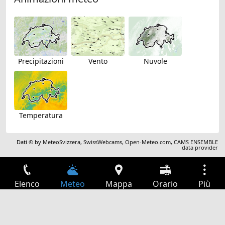
Precipitazioni
Vento
Nuvole
Temperatura
Dati © by
MeteoSvizzera
,
SwissWebcams
,
Open-Meteo.com
,
CAMS ENSEMBLE
data provider
Elenco
Meteo
Mappa
Orario
Più
Accesso