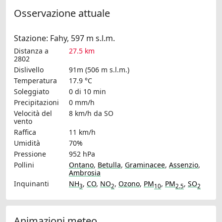
Osservazione attuale
Stazione: Fahy, 597 m s.l.m.
Distanza a
27.5 km
2802
Dislivello
91m (506 m s.l.m.)
Temperatura
17.9 °C
Soleggiato
0 di 10 min
Precipitazioni
0 mm/h
Velocità del
8 km/h
da SO
vento
Raffica
11 km/h
Umidità
70%
Pressione
952 hPa
Pollini
Ontano
,
Betulla
,
Graminacee
,
Assenzio
,
Ambrosia
Inquinanti
NH
,
CO
,
NO
,
Ozono
,
PM
,
PM
,
SO
3
2
10
2.5
2
Animazioni meteo