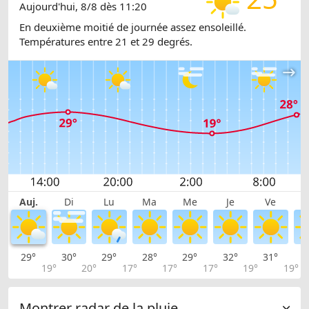
Aujourd'hui, 8/8 dès 11:20
En deuxième moitié de journée assez ensoleillé.
Températures entre 21 et 29 degrés.
Auj.
Di
Lu
Ma
Me
Je
Ve
29°
30°
29°
28°
29°
32°
31°
2
19°
20°
17°
17°
17°
19°
19°
Montrer radar de la pluie