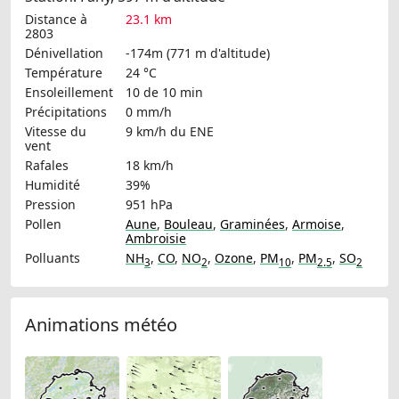
Distance à
23.1 km
2803
Dénivellation
-174m (771 m d'altitude)
Température
24 °C
Ensoleillement
10 de 10 min
Précipitations
0 mm/h
Vitesse du
9 km/h
du ENE
vent
Rafales
18 km/h
Humidité
39%
Pression
951 hPa
Pollen
Aune
,
Bouleau
,
Graminées
,
Armoise
,
Ambroisie
Polluants
NH
,
CO
,
NO
,
Ozone
,
PM
,
PM
,
SO
3
2
10
2.5
2
Animations météo