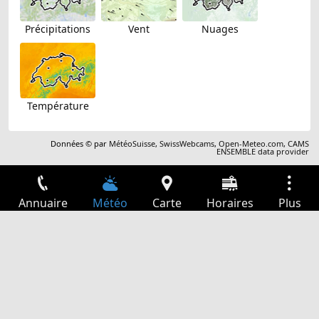
Précipitations
Vent
Nuages
Température
Données © par
MétéoSuisse
,
SwissWebcams
,
Open-Meteo.com
,
CAMS
ENSEMBLE data provider
Annuaire
Météo
Carte
Horaires
Plus
Connexion
Services
Départs