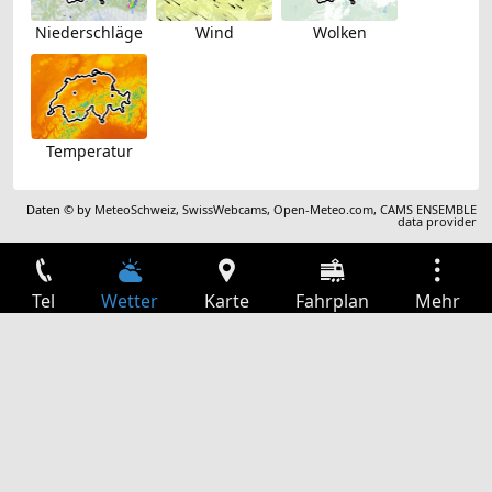
Niederschläge
Wind
Wolken
Temperatur
Daten © by
MeteoSchweiz
,
SwissWebcams
,
Open-Meteo.com
,
CAMS ENSEMBLE
data provider
Tel
Wetter
Karte
Fahrplan
Mehr
Anmelden
Dienste
Abfahrtstabelle