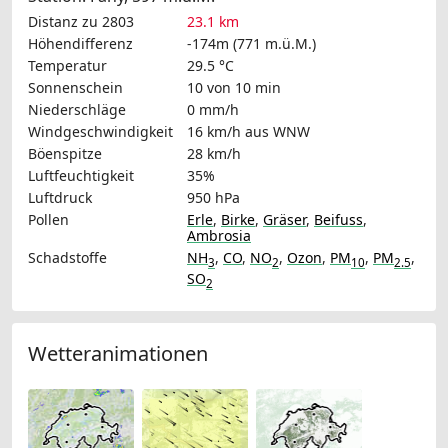
Distanz zu 2803
23.1 km
Höhendifferenz
-174m (771 m.ü.M.)
Temperatur
29.5 °C
Sonnenschein
10 von 10 min
Niederschläge
0 mm/h
Windgeschwindigkeit
16 km/h
aus WNW
Böenspitze
28 km/h
Luftfeuchtigkeit
35%
Luftdruck
950 hPa
Pollen
Erle
,
Birke
,
Gräser
,
Beifuss
,
Ambrosia
Schadstoffe
NH
,
CO
,
NO
,
Ozon
,
PM
,
PM
,
3
2
10
2.5
SO
2
Wetteranimationen