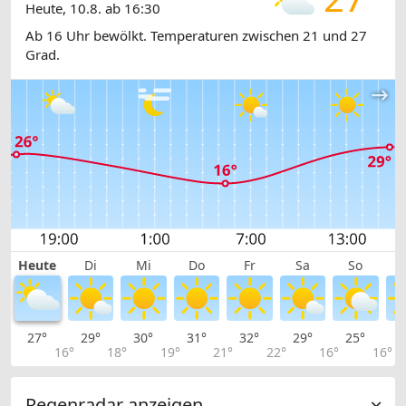
Heute, 10.8. ab 16:30
Ab 16 Uhr bewölkt. Temperaturen zwischen 21 und 27
Grad.
Heute
Di
Mi
Do
Fr
Sa
So
27°
29°
30°
31°
32°
29°
25°
2
16°
18°
19°
21°
22°
16°
16°
Regenradar anzeigen