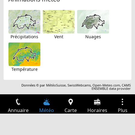
Précipitations
Vent
Nuages
Température
Données © par
MétéoSuisse
,
SwissWebcams
,
Open-Meteo.com
,
CAMS
ENSEMBLE data provider
Annuaire
Météo
Carte
Horaires
Plus
Connexion