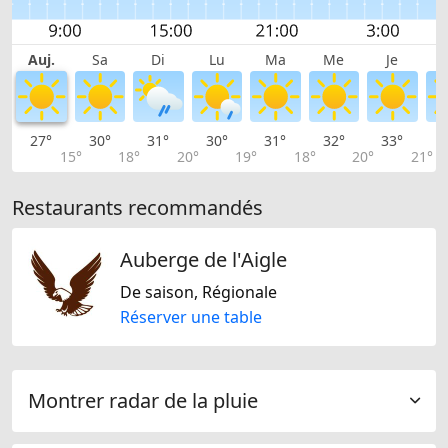
Auj.
Sa
Di
Lu
Ma
Me
Je
27°
30°
31°
30°
31°
32°
33°
3
15°
18°
20°
19°
18°
20°
21°
Restaurants recommandés
Auberge de l'Aigle
De saison, Régionale
Réserver une table
Montrer radar de la pluie