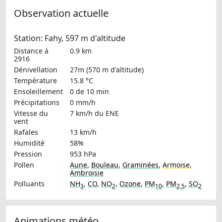
Observation actuelle
Station: Fahy, 597 m d'altitude
Distance à
0.9 km
2916
Dénivellation
27m (570 m d'altitude)
Température
15.8 °C
Ensoleillement
0 de 10 min
Précipitations
0 mm/h
Vitesse du
7 km/h
du ENE
vent
Rafales
13 km/h
Humidité
58%
Pression
953 hPa
Pollen
Aune
,
Bouleau
,
Graminées
,
Armoise
,
Ambroisie
Polluants
NH
,
CO
,
NO
,
Ozone
,
PM
,
PM
,
SO
3
2
10
2.5
2
Animations météo