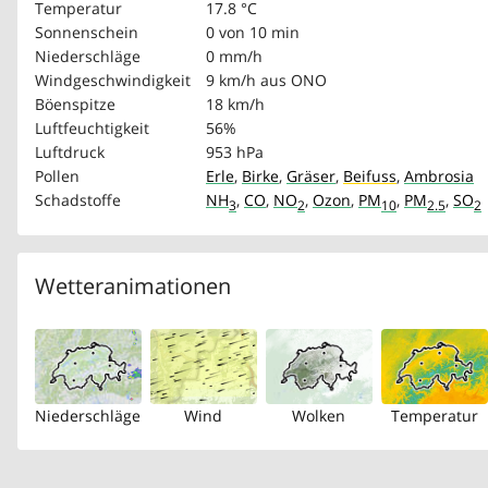
Temperatur
17.8 °C
Sonnenschein
0 von 10 min
Niederschläge
0 mm/h
Windgeschwindigkeit
9 km/h
aus ONO
Böenspitze
18 km/h
Luftfeuchtigkeit
56%
Luftdruck
953 hPa
Pollen
Erle
,
Birke
,
Gräser
,
Beifuss
,
Ambrosia
Schadstoffe
NH
,
CO
,
NO
,
Ozon
,
PM
,
PM
,
SO
3
2
10
2.5
2
Wetteranimationen
Niederschläge
Wind
Wolken
Temperatur