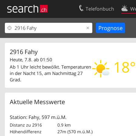
Telefonbuch
We
Ihr Eintrag
Kontakt
Kundencenter Geschäftskunden
Nutzungsbed
Impressum
Datenschutze
2916 Fahy
Heute, 7.8. ab 01:50
18°
Ab 1 Uhr leicht bewölkt. Temperaturen
in der Nacht 15, am Nachmittag 27
Grad.
Aktuelle Messwerte
Station: Fahy, 597 m.ü.M.
Distanz zu 2916
0.9 km
Höhendifferenz
27m (570 m.ü.M.)