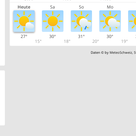
Heute
Sa
So
Mo
27°
30°
31°
30°
15°
18°
20°
19°
Daten © by
MeteoSchweiz
,
S