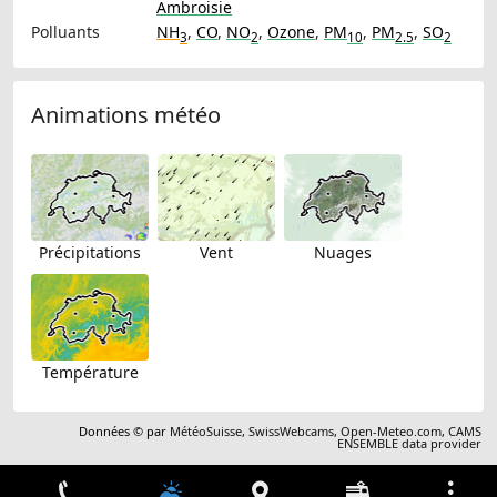
Ambroisie
Polluants
NH
,
CO
,
NO
,
Ozone
,
PM
,
PM
,
SO
3
2
10
2.5
2
Animations météo
Précipitations
Vent
Nuages
Température
Données © par
MétéoSuisse
,
SwissWebcams
,
Open-Meteo.com
,
CAMS
ENSEMBLE data provider