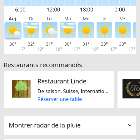
Auj.
Di
Lu
Ma
Me
Je
Ve
30°
32°
31°
30°
31°
33°
33°
3
17°
18°
18°
17°
16°
17°
17°
Restaurants recommandés
Restaurant Linde
De saison, Suisse, Internationale, Régionale, Sans gluten, Sans lactose
Réserver une table
Montrer radar de la pluie