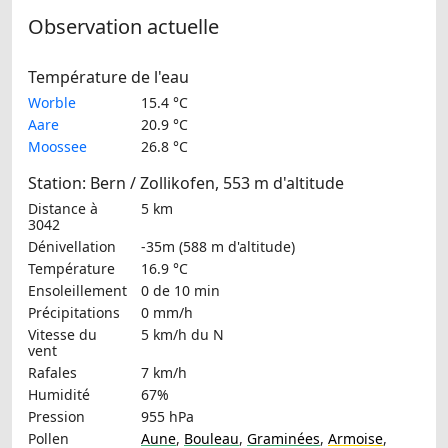
Observation actuelle
Température de l'eau
Worble
15.4 °C
Aare
20.9 °C
Moossee
26.8 °C
Station: Bern / Zollikofen, 553 m d'altitude
Distance à
5 km
3042
Dénivellation
-35m (588 m d'altitude)
Température
16.9 °C
Ensoleillement
0 de 10 min
Précipitations
0 mm/h
Vitesse du
5 km/h
du N
vent
Rafales
7 km/h
Humidité
67%
Pression
955 hPa
Pollen
Aune
,
Bouleau
,
Graminées
,
Armoise
,