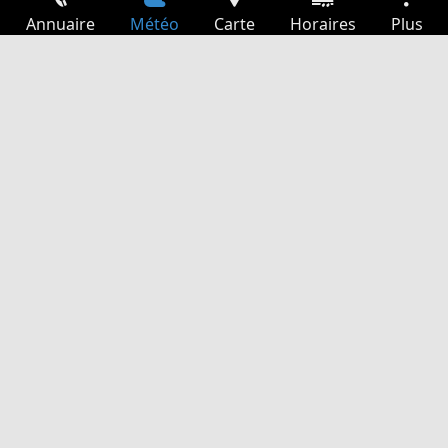
Annuaire
Météo
Carte
Horaires
Plus
Connexion
Services
Départs
Loisir
Guide TV
Cinéma
Recherche Web
App