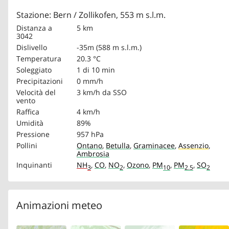
Stazione: Bern / Zollikofen, 553 m s.l.m.
Distanza a
5 km
3042
Dislivello
-35m (588 m s.l.m.)
Temperatura
20.3 °C
Soleggiato
1 di 10 min
Precipitazioni
0 mm/h
Velocità del
3 km/h
da SSO
vento
Raffica
4 km/h
Umidità
89%
Pressione
957 hPa
Pollini
Ontano
,
Betulla
,
Graminacee
,
Assenzio
,
Ambrosia
Inquinanti
NH
,
CO
,
NO
,
Ozono
,
PM
,
PM
,
SO
3
2
10
2.5
2
Animazioni meteo