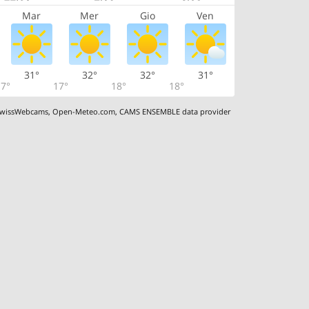
Mar
Mer
Gio
Ven
31°
32°
32°
31°
7°
17°
18°
18°
wissWebcams
,
Open-Meteo.com
,
CAMS ENSEMBLE data provider