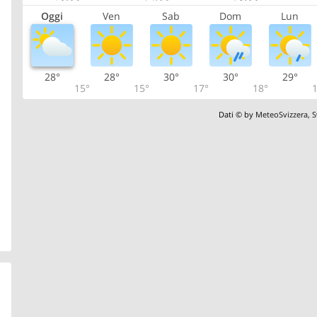
Oggi
Ven
Sab
Dom
Lun
28°
28°
30°
30°
29°
15°
15°
17°
18°
1
Dati © by
MeteoSvizzera
,
S