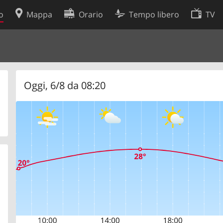
o
Mappa
Orario
Tempo libero
TV
Politica sui cookie
so
Preferenze cookie
 dati
Sviluppatori
Oggi, 6/8 da 08:20