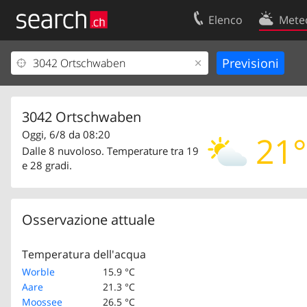
Elenco
Mete
Il vostro profolio
Contatti
Area clienti
Condizioni d’u
Informazioni Legali
Protezione dei
3042 Ortschwaben
Oggi, 6/8 da 08:20
21°
Dalle 8 nuvoloso. Temperature tra 19
e 28 gradi.
Osservazione attuale
Temperatura dell'acqua
Worble
15.9 °C
Aare
21.3 °C
Moossee
26.5 °C