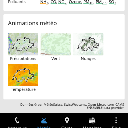
Polluants
NH
,
CO
,
NO
,
Ozone
,
PM
,
PM
,
SO
3
2
10
2.5
2
Animations météo
Précipitations
Vent
Nuages
Température
Données © par
MétéoSuisse
,
SwissWebcams
,
Open-Meteo.com
,
CAMS
ENSEMBLE data provider