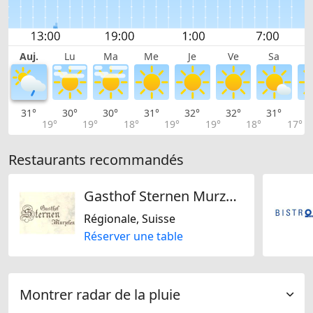
Auj.
Lu
Ma
Me
Je
Ve
Sa
31°
30°
30°
31°
32°
32°
31°
2
19°
19°
18°
19°
19°
18°
17°
Restaurants recommandés
Gasthof Sternen Murzelen AG
Régionale, Suisse
Réserver une table
Montrer radar de la pluie