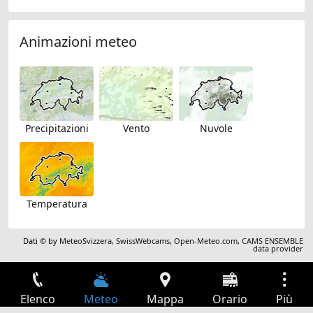
Animazioni meteo
Precipitazioni
Vento
Nuvole
Temperatura
Dati © by
MeteoSvizzera
,
SwissWebcams
,
Open-Meteo.com
,
CAMS ENSEMBLE
data provider
Elenco
Meteo
Mappa
Orario
Più