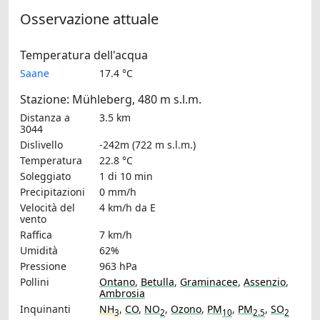
Osservazione attuale
Temperatura dell'acqua
Saane
17.4 °C
Stazione: Mühleberg, 480 m s.l.m.
Distanza a
3.5 km
3044
Dislivello
-242m (722 m s.l.m.)
Temperatura
22.8 °C
Soleggiato
1 di 10 min
Precipitazioni
0 mm/h
Velocità del
4 km/h
da E
vento
Raffica
7 km/h
Umidità
62%
Pressione
963 hPa
Pollini
Ontano
,
Betulla
,
Graminacee
,
Assenzio
,
Ambrosia
Inquinanti
NH
,
CO
,
NO
,
Ozono
,
PM
,
PM
,
SO
3
2
10
2.5
2