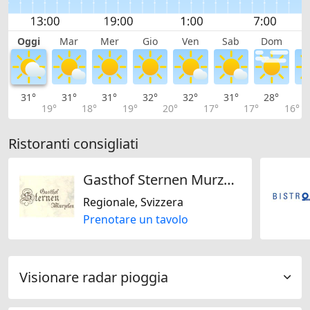
Oggi
Mar
Mer
Gio
Ven
Sab
Dom
L
31°
31°
31°
32°
32°
31°
28°
2
19°
18°
19°
20°
17°
17°
16°
Ristoranti consigliati
Gasthof Sternen Murzelen AG
Regionale, Svizzera
Prenotare un tavolo
Visionare radar pioggia