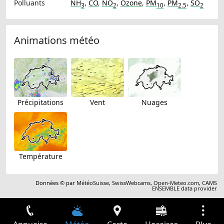
Polluants
NH
,
CO
,
NO
,
Ozone
,
PM
,
PM
,
SO
3
2
10
2.5
2
Animations météo
Précipitations
Vent
Nuages
Température
Données © par
MétéoSuisse
,
SwissWebcams
,
Open-Meteo.com
,
CAMS
ENSEMBLE data provider