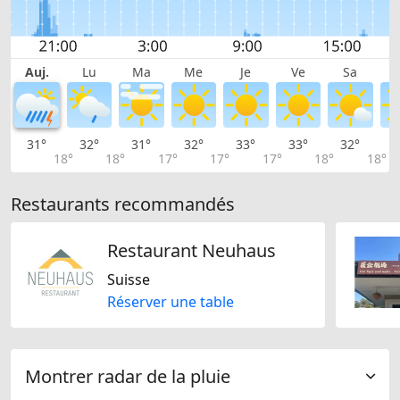
Auj.
Lu
Ma
Me
Je
Ve
Sa
31°
32°
31°
32°
33°
33°
32°
2
18°
18°
17°
17°
17°
18°
18°
Restaurants recommandés
Restaurant Neuhaus
Suisse
Réserver une table
Montrer radar de la pluie