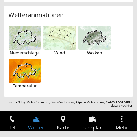
Wetteranimationen
Niederschläge
Wind
Wolken
Temperatur
Daten © by
MeteoSchweiz
,
SwissWebcams
,
Open-Meteo.com
,
CAMS ENSEMBLE
data provider
Tel
Wetter
Karte
Fahrplan
Mehr