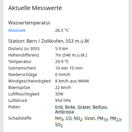
Aktuelle Messwerte
Wassertemperatur
Moossee
26.5 °C
Station: Bern / Zollikofen, 553 m.ü.M.
Distanz zu 3053
5.9 km
Höhendifferenz
7m (546 m.ü.M.)
Temperatur
29.9 °C
Sonnenschein
10 von 10 min
Niederschläge
0 mm/h
Windgeschwindigkeit
8 km/h
aus WNW
Böenspitze
22 km/h
Luftfeuchtigkeit
33%
Luftdruck
954 hPa
Pollen
Erle
,
Birke
,
Gräser
,
Beifuss
,
Ambrosia
Schadstoffe
NH
,
CO
,
NO
,
Ozon
,
PM
,
PM
,
3
2
10
2.5
SO
2