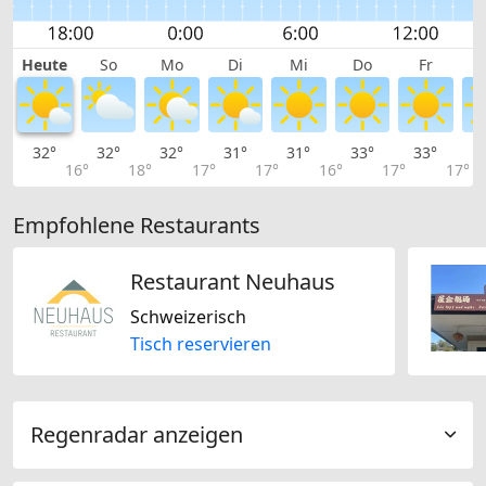
Heute
So
Mo
Di
Mi
Do
Fr
32°
32°
32°
31°
31°
33°
33°
3
16°
18°
17°
17°
16°
17°
17°
Empfohlene Restaurants
Restaurant Neuhaus
Schweizerisch
Tisch reservieren
Regenradar anzeigen