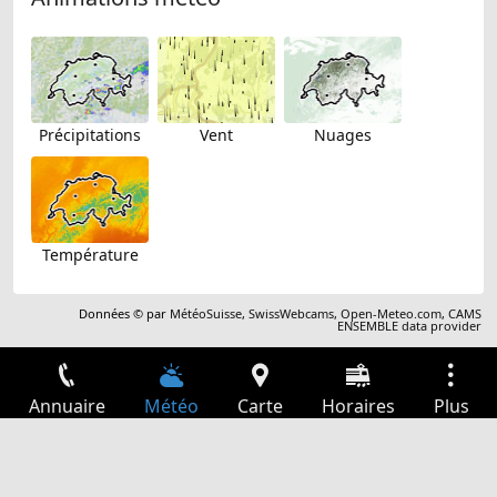
Précipitations
Vent
Nuages
Température
Données © par
MétéoSuisse
,
SwissWebcams
,
Open-Meteo.com
,
CAMS
ENSEMBLE data provider
Annuaire
Météo
Carte
Horaires
Plus
Connexion