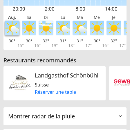
Auj.
Sa
Di
Lu
Ma
Me
Je
30°
30°
32°
31°
31°
30°
32°
3
15°
16°
19°
18°
17°
16°
17°
Restaurants recommandés
Landgasthof Schönbühl
Suisse
Réserver une table
Montrer radar de la pluie