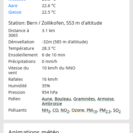
Aare
22.6 °C
Giesse
22.5 °C
Station: Bern / Zollikofen, 553 m d'altitude
Distance à
3.1 km
3065
Dénivellation
-32m (585 m d'altitude)
Température
28.3 °C
Ensoleillement
6 de 10 min
Précipitations
0 mm/h
Vitesse du
10 km/h
du NNO
vent
Rafales
16 km/h
Humidité
35%
Pression
954 hPa
Pollen
Aune
,
Bouleau
,
Graminées
,
Armoise
,
Ambroisie
Polluants
NH
,
CO
,
NO
,
Ozone
,
PM
,
PM
,
SO
3
2
10
2.5
2
Animations météo