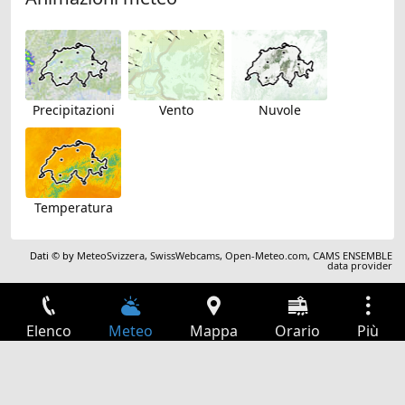
Precipitazioni
Vento
Nuvole
Temperatura
Dati © by
MeteoSvizzera
,
SwissWebcams
,
Open-Meteo.com
,
CAMS ENSEMBLE
data provider
Elenco
Meteo
Mappa
Orario
Più
Accesso