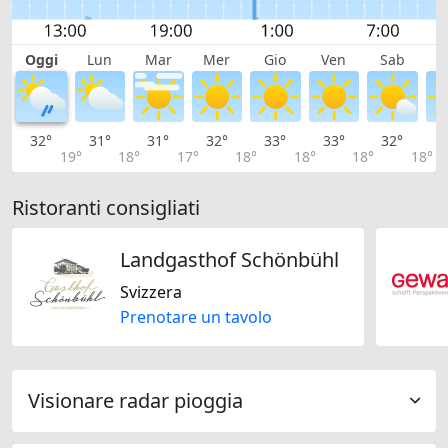
Oggi
Lun
Mar
Mer
Gio
Ven
Sab
D
32°
31°
31°
32°
33°
33°
32°
2
19°
18°
17°
18°
18°
18°
18°
Ristoranti consigliati
Landgasthof Schönbühl
Svizzera
Prenotare un tavolo
Visionare radar pioggia