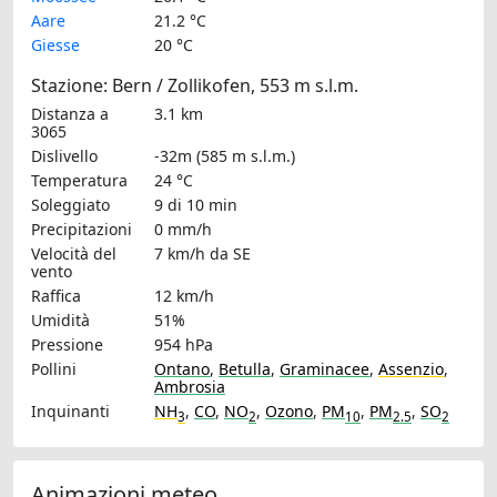
Aare
21.2 °C
Giesse
20 °C
Stazione: Bern / Zollikofen, 553 m s.l.m.
Distanza a
3.1 km
3065
Dislivello
-32m (585 m s.l.m.)
Temperatura
24 °C
Soleggiato
9 di 10 min
Precipitazioni
0 mm/h
Velocità del
7 km/h
da SE
vento
Raffica
12 km/h
Umidità
51%
Pressione
954 hPa
Pollini
Ontano
,
Betulla
,
Graminacee
,
Assenzio
,
Ambrosia
Inquinanti
NH
,
CO
,
NO
,
Ozono
,
PM
,
PM
,
SO
3
2
10
2.5
2
Animazioni meteo