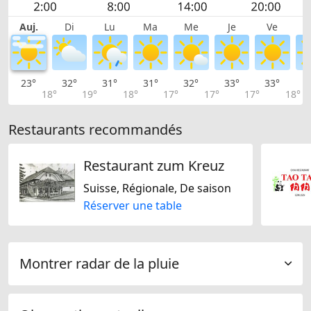
Auj.
Di
Lu
Ma
Me
Je
Ve
23°
32°
31°
31°
32°
33°
33°
3
18°
19°
18°
17°
17°
17°
18°
Restaurants recommandés
Restaurant zum Kreuz
Suisse, Régionale, De saison
Réserver une table
Montrer radar de la pluie