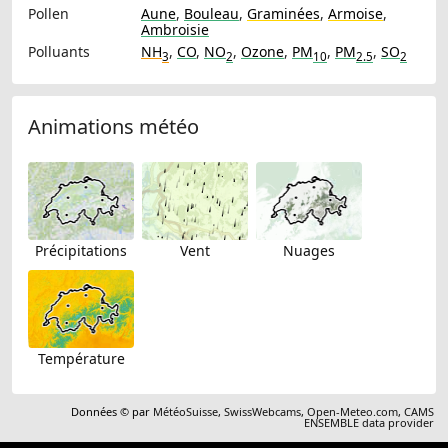
Pollen
Aune
,
Bouleau
,
Graminées
,
Armoise
,
Ambroisie
Polluants
NH
,
CO
,
NO
,
Ozone
,
PM
,
PM
,
SO
3
2
10
2.5
2
Animations météo
Précipitations
Vent
Nuages
Température
Données © par
MétéoSuisse
,
SwissWebcams
,
Open-Meteo.com
,
CAMS
ENSEMBLE data provider