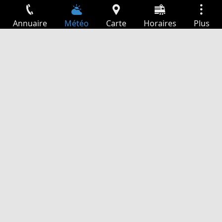
Annuaire
Météo
Carte
Horaires
Plus
Connexion
Services
Départs
Loisir
Guide TV
Cinéma
Recherche Web
App