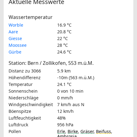
Aktuelle Messwerte
Wassertemperatur
Worble
16.9 °C
Aare
20.8 °C
Giesse
22 °C
Moossee
28 °C
Gürbe
24.6 °C
Station: Bern / Zollikofen, 553 m.ü.M.
Distanz zu 3066
5.9 km
Höhendifferenz
-10m (563 m.ü.M.)
Temperatur
24.1 °C
Sonnenschein
0 von 10 min
Niederschläge
0 mm/h
Windgeschwindigkeit
7 km/h
aus N
Böenspitze
12 km/h
Luftfeuchtigkeit
48%
Luftdruck
956 hPa
Pollen
Erle
,
Birke
,
Gräser
,
Beifuss
,
Ambrosia