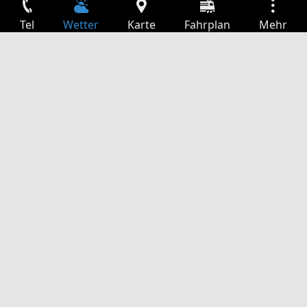
Tel
Wetter
Karte
Fahrplan
Mehr
Anmelden
Dienste
Abfahrtstabelle
Freizeit
TV-Programm
Kinoprogramm
Websuche
App