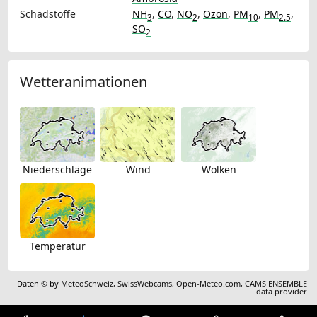
Schadstoffe
NH
,
CO
,
NO
,
Ozon
,
PM
,
PM
,
3
2
10
2.5
SO
2
Wetteranimationen
Niederschläge
Wind
Wolken
Temperatur
Daten © by
MeteoSchweiz
,
SwissWebcams
,
Open-Meteo.com
,
CAMS ENSEMBLE
data provider