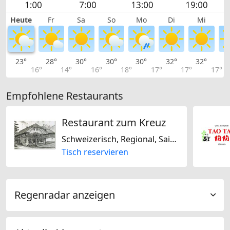
Heute
Fr
Sa
So
Mo
Di
Mi
23°
28°
30°
30°
30°
32°
32°
3
16°
14°
16°
18°
17°
17°
17°
Empfohlene Restaurants
Restaurant zum Kreuz
Schweizerisch, Regional, Saisonal
Tisch reservieren
Regenradar anzeigen