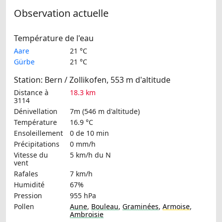
Observation actuelle
Température de l'eau
Aare
21 °C
Gürbe
21 °C
Station: Bern / Zollikofen, 553 m d'altitude
Distance à
18.3 km
3114
Dénivellation
7m (546 m d'altitude)
Température
16.9 °C
Ensoleillement
0 de 10 min
Précipitations
0 mm/h
Vitesse du
5 km/h
du N
vent
Rafales
7 km/h
Humidité
67%
Pression
955 hPa
Pollen
Aune
,
Bouleau
,
Graminées
,
Armoise
,
Ambroisie