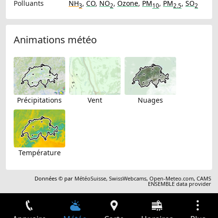
Polluants
NH
,
CO
,
NO
,
Ozone
,
PM
,
PM
,
SO
3
2
10
2.5
2
Animations météo
Précipitations
Vent
Nuages
Température
Données © par
MétéoSuisse
,
SwissWebcams
,
Open-Meteo.com
,
CAMS
ENSEMBLE data provider