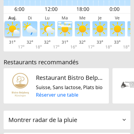
Auj.
Di
Lu
Ma
Me
Je
Ve
31°
32°
32°
31°
32°
33°
33°
3
17°
18°
17°
16°
17°
18°
18°
Restaurants recommandés
Restaurant Bistro Belpberg
Suisse, Sans lactose, Plats bio
Réserver une table
Montrer radar de la pluie