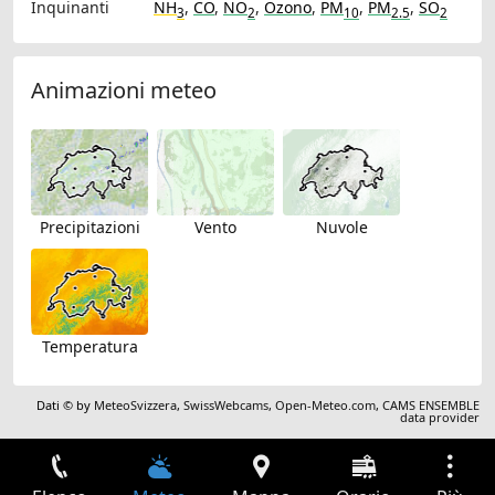
Inquinanti
NH
,
CO
,
NO
,
Ozono
,
PM
,
PM
,
SO
3
2
10
2.5
2
Animazioni meteo
Precipitazioni
Vento
Nuvole
Temperatura
Dati © by
MeteoSvizzera
,
SwissWebcams
,
Open-Meteo.com
,
CAMS ENSEMBLE
data provider