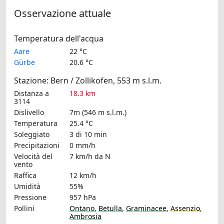
Osservazione attuale
Temperatura dell'acqua
Aare
22 °C
Gürbe
20.6 °C
Stazione: Bern / Zollikofen, 553 m s.l.m.
Distanza a
18.3 km
3114
Dislivello
7m (546 m s.l.m.)
Temperatura
25.4 °C
Soleggiato
3 di 10 min
Precipitazioni
0 mm/h
Velocità del
7 km/h
da N
vento
Raffica
12 km/h
Umidità
55%
Pressione
957 hPa
Pollini
Ontano
,
Betulla
,
Graminacee
,
Assenzio
,
Ambrosia