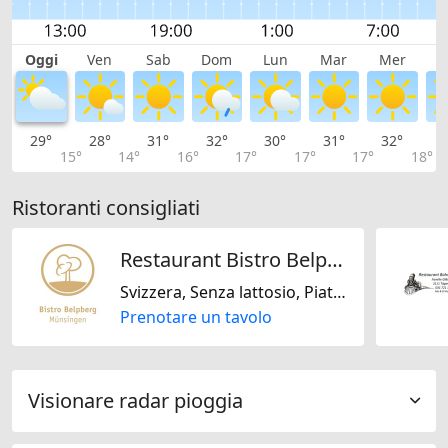
Oggi
Ven
Sab
Dom
Lun
Mar
Mer
G
29°
28°
31°
32°
30°
31°
32°
3
15°
14°
16°
17°
17°
17°
18°
Ristoranti consigliati
Restaurant Bistro Belpberg
Svizzera, Senza lattosio, Piatti biologici
Prenotare un tavolo
Visionare radar pioggia