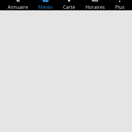
Annuaire
Météo
Carte
Horaires
Plus
Connexion
Services
Départs
Loisir
Guide TV
Cinéma
Recherche Web
App