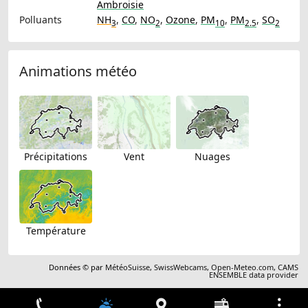
Ambroisie
Polluants
NH
,
CO
,
NO
,
Ozone
,
PM
,
PM
,
SO
3
2
10
2.5
2
Animations météo
Précipitations
Vent
Nuages
Température
Données © par
MétéoSuisse
,
SwissWebcams
,
Open-Meteo.com
,
CAMS
ENSEMBLE data provider