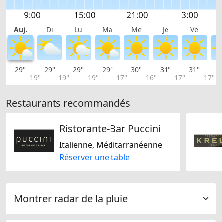
Auj.
Di
Lu
Ma
Me
Je
Ve
29°
29°
29°
29°
30°
31°
31°
3
19°
19°
19°
17°
16°
17°
17°
Restaurants recommandés
Ristorante-Bar Puccini
Italienne, Méditarranéenne
Réserver une table
Montrer radar de la pluie