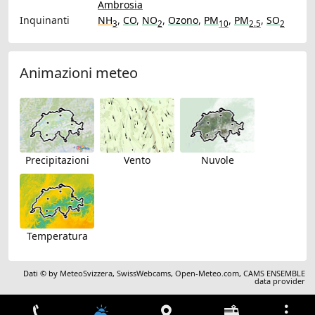
Ambrosia
Inquinanti
NH
,
CO
,
NO
,
Ozono
,
PM
,
PM
,
SO
3
2
10
2.5
2
Animazioni meteo
Precipitazioni
Vento
Nuvole
Temperatura
Dati © by
MeteoSvizzera
,
SwissWebcams
,
Open-Meteo.com
,
CAMS ENSEMBLE
data provider