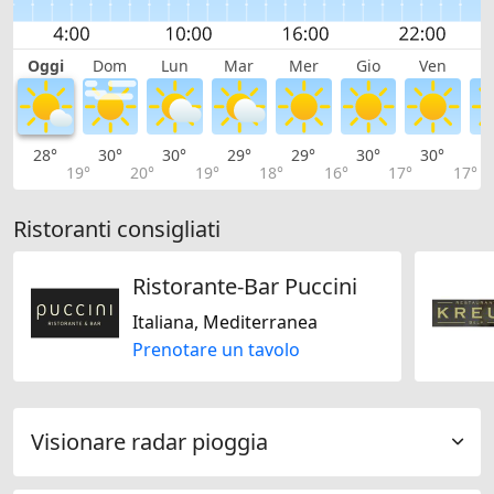
Oggi
Dom
Lun
Mar
Mer
Gio
Ven
S
28°
30°
30°
29°
29°
30°
30°
3
19°
20°
19°
18°
16°
17°
17°
Ristoranti consigliati
Ristorante-Bar Puccini
Italiana, Mediterranea
Prenotare un tavolo
Visionare radar pioggia