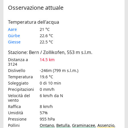
Osservazione attuale
Temperatura dell'acqua
Aare
21 °C
Gürbe
22.6 °C
Giesse
22.5 °C
Stazione: Bern / Zollikofen, 553 m s.l.m.
Distanza a
14.5 km
3124
Dislivello
-246m (799 m s.l.m.)
Temperatura
19.6 °C
Soleggiato
0 di 10 min
Precipitazioni
0 mm/h
Velocità del
6 km/h
da N
vento
Raffica
8 km/h
Umidità
57%
Pressione
955 hPa
Pollini
Ontano
,
Betulla
,
Graminacee
,
Assenzio
,