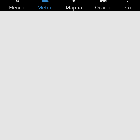
Elenco
Meteo
Mappa
Orario
Più
Accesso
Servizi
Tabella partenze
Tempo libero
Guida TV
Cinema
Ricerca Web
App