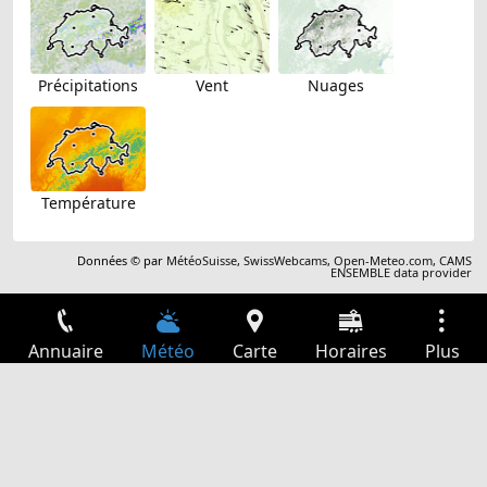
Précipitations
Vent
Nuages
Température
Données © par
MétéoSuisse
,
SwissWebcams
,
Open-Meteo.com
,
CAMS
ENSEMBLE data provider
Annuaire
Météo
Carte
Horaires
Plus
Connexion
Services