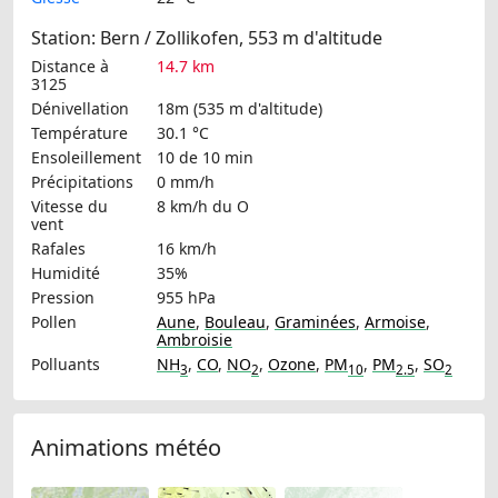
Station: Bern / Zollikofen, 553 m d'altitude
Distance à
14.7 km
3125
Dénivellation
18m (535 m d'altitude)
Température
30.1 °C
Ensoleillement
10 de 10 min
Précipitations
0 mm/h
Vitesse du
8 km/h
du O
vent
Rafales
16 km/h
Humidité
35%
Pression
955 hPa
Pollen
Aune
,
Bouleau
,
Graminées
,
Armoise
,
Ambroisie
Polluants
NH
,
CO
,
NO
,
Ozone
,
PM
,
PM
,
SO
3
2
10
2.5
2
Animations météo