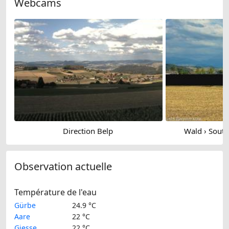
Webcams
Direction Belp
Wald › Sout
Observation actuelle
Température de l'eau
Gürbe
24.9 °C
Aare
22 °C
Giesse
22 °C