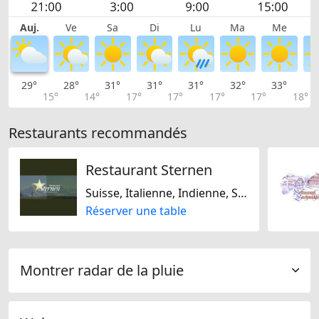
Auj.
Ve
Sa
Di
Lu
Ma
Me
29°
28°
31°
31°
31°
32°
33°
3
15°
14°
17°
17°
17°
17°
18°
Restaurants recommandés
Restaurant Sternen
Suisse, Italienne, Indienne, Sri Lankais, Plats bio, Sans gluten
Réserver une table
Montrer radar de la pluie