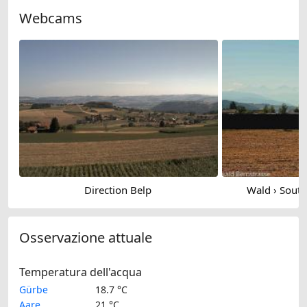
Webcams
Direction Belp
Wald › Sout
Osservazione attuale
Temperatura dell'acqua
Gürbe
18.7 °C
Aare
21 °C