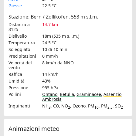
Giesse
22.5 °C
Stazione: Bern / Zollikofen, 553 m s.l.m.
Distanza a
14.7 km
3125
Dislivello
18m (535 m s.l.m.)
Temperatura
24.5 °C
Soleggiato
10 di 10 min
Precipitazioni
0 mm/h
Velocità del
8 km/h
da NNO
vento
Raffica
14 km/h
Umidità
43%
Pressione
955 hPa
Pollini
Ontano
,
Betulla
,
Graminacee
,
Assenzio
,
Ambrosia
Inquinanti
NH
,
CO
,
NO
,
Ozono
,
PM
,
PM
,
SO
3
2
10
2.5
2
Animazioni meteo