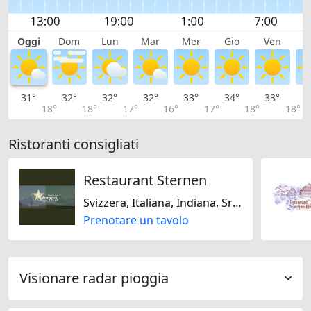
Oggi
Dom
Lun
Mar
Mer
Gio
Ven
S
31°
32°
32°
32°
33°
34°
33°
3
18°
18°
17°
16°
17°
18°
18°
Ristoranti consigliati
Restaurant Sternen
Svizzera, Italiana, Indiana, Sri Lanka, Piatti biologici, Senza glutine
Prenotare un tavolo
Visionare radar pioggia