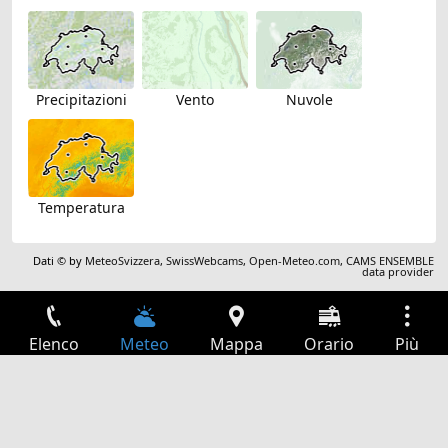
Precipitazioni
Vento
Nuvole
Temperatura
Dati © by
MeteoSvizzera
,
SwissWebcams
,
Open-Meteo.com
,
CAMS ENSEMBLE
data provider
Elenco
Meteo
Mappa
Orario
Più
Accesso
Servizi