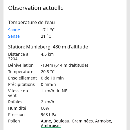
Observation actuelle
Température de l'eau
Saane
17.1 °C
Sense
21 °C
Station: Mühleberg, 480 m d'altitude
Distance à
4.5 km
3204
Dénivellation
-134m (614 m d'altitude)
Température
20.8 °C
Ensoleillement
0 de 10 min
Précipitations
0 mm/h
Vitesse du
1 km/h
du NE
vent
Rafales
2 km/h
Humidité
60%
Pression
963 hPa
Pollen
Aune
,
Bouleau
,
Graminées
,
Armoise
,
Ambroisie