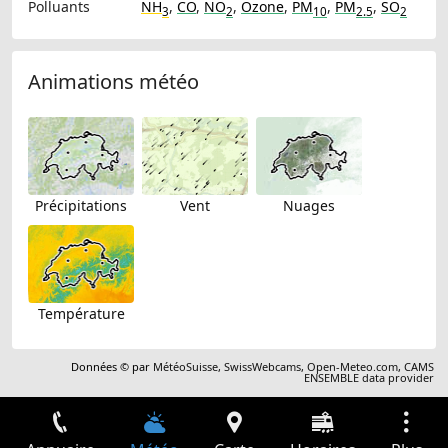
Polluants
NH
,
CO
,
NO
,
Ozone
,
PM
,
PM
,
SO
3
2
10
2.5
2
Animations météo
Précipitations
Vent
Nuages
Température
Données © par
MétéoSuisse
,
SwissWebcams
,
Open-Meteo.com
,
CAMS
ENSEMBLE data provider