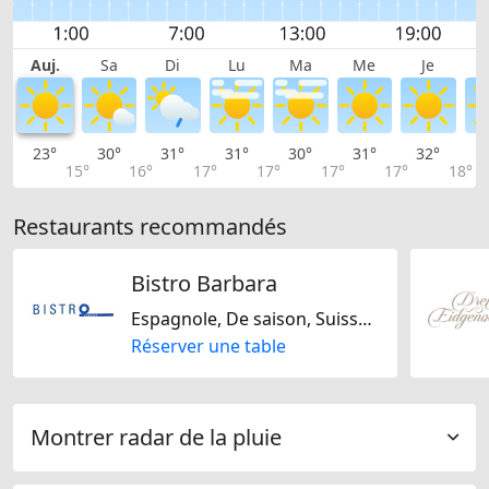
Auj.
Sa
Di
Lu
Ma
Me
Je
23°
30°
31°
31°
30°
31°
32°
3
15°
16°
17°
17°
17°
17°
18°
Restaurants recommandés
Bistro Barbara
Espagnole, De saison, Suisse, Italienne, Régionale
Réserver une table
Montrer radar de la pluie