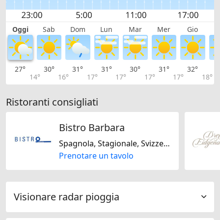
Oggi
Sab
Dom
Lun
Mar
Mer
Gio
V
27°
30°
31°
31°
30°
31°
32°
3
14°
16°
17°
17°
17°
17°
18°
Ristoranti consigliati
Bistro Barbara
Spagnola, Stagionale, Svizzera, Italiana, Regionale
Prenotare un tavolo
Visionare radar pioggia