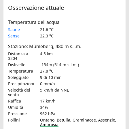
Osservazione attuale
Temperatura dell'acqua
Saane
21.6 °C
Sense
22.3 °C
Stazione: Mühleberg, 480 m s.l.m.
Distanza a
4.5 km
3204
Dislivello
-134m (614 m s.l.m.)
Temperatura
27.8 °C
Soleggiato
9 di 10 min
Precipitazioni
0 mm/h
Velocità del
5 km/h
da NNE
vento
Raffica
17 km/h
Umidità
34%
Pressione
962 hPa
Pollini
Ontano
,
Betulla
,
Graminacee
,
Assenzio
,
Ambrosia