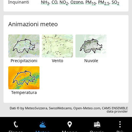
Inquinanti
NH
,
CO
,
NO
,
Ozono
,
PM
,
PM
,
SO
3
2
10
2.5
2
Animazioni meteo
Precipitazioni
Vento
Nuvole
Temperatura
Dati © by
MeteoSvizzera
,
SwissWebcams
,
Open-Meteo.com
,
CAMS ENSEMBLE
data provider