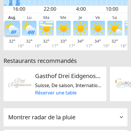
Auj.
Lu
Ma
Me
Je
Ve
Sa
32°
32°
32°
33°
34°
34°
32°
3
18°
18°
17°
17°
17°
19°
18°
Restaurants recommandés
Gasthof Drei Eidgenossen
Suisse, De saison, Internationale
Réserver une table
Montrer radar de la pluie