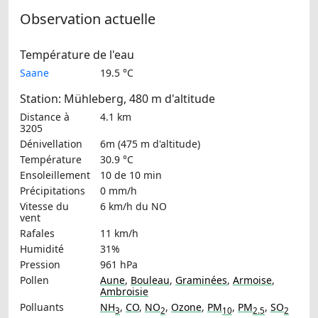
Observation actuelle
Température de l'eau
Saane
19.5 °C
Station: Mühleberg, 480 m d'altitude
Distance à
4.1 km
3205
Dénivellation
6m (475 m d'altitude)
Température
30.9 °C
Ensoleillement
10 de 10 min
Précipitations
0 mm/h
Vitesse du
6 km/h
du NO
vent
Rafales
11 km/h
Humidité
31%
Pression
961 hPa
Pollen
Aune
,
Bouleau
,
Graminées
,
Armoise
,
Ambroisie
Polluants
NH
,
CO
,
NO
,
Ozone
,
PM
,
PM
,
SO
3
2
10
2.5
2