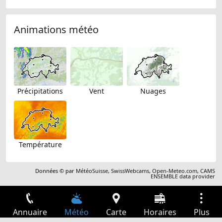
Animations météo
Précipitations
Vent
Nuages
Température
Données © par
MétéoSuisse
,
SwissWebcams
,
Open-Meteo.com
,
CAMS
ENSEMBLE data provider
Annuaire
Météo
Carte
Horaires
Plus