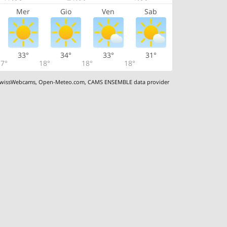
Mer
Gio
Ven
Sab
33°
34°
33°
31°
7°
18°
18°
18°
wissWebcams
,
Open-Meteo.com
,
CAMS ENSEMBLE data provider