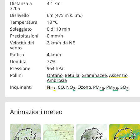
Distanza a
4.1 km
3205
Dislivello
6m (475 m s.l.m.)
Temperatura
18 °C
Soleggiato
0 di 10 min
Precipitazioni
0 mm/h
Velocità del
2 km/h
da NE
vento
Raffica
4 km/h
Umidità
77%
Pressione
964 hPa
Pollini
Ontano
,
Betulla
,
Graminacee
,
Assenzio
,
Ambrosia
Inquinanti
NH
,
CO
,
NO
,
Ozono
,
PM
,
PM
,
SO
3
2
10
2.5
2
Animazioni meteo