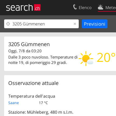
Elenco
Mete
Il vostro profolio
Contatti
Area clienti
Condizioni d’u
Informazioni Legali
Protezione dei
3205 Gümmenen
Oggi, 7/8 da 03:20
20°
Dalle 3 poco nuvoloso. Temperature di
notte 19, di pomeriggio 29 gradi.
Osservazione attuale
Temperatura dell'acqua
Saane
17 °C
Stazione: Mühleberg, 480 m s.l.m.