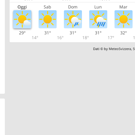
Oggi
Sab
Dom
Lun
Mar
29°
31°
31°
31°
32°
14°
16°
18°
17°
1
Dati © by
MeteoSvizzera
,
S