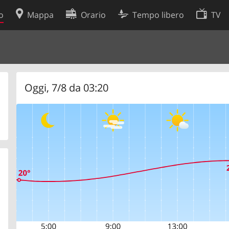
o
Mappa
Orario
Tempo libero
TV
Politica sui cookie
so
Preferenze cookie
 dati
Sviluppatori
Oggi, 7/8 da 03:20