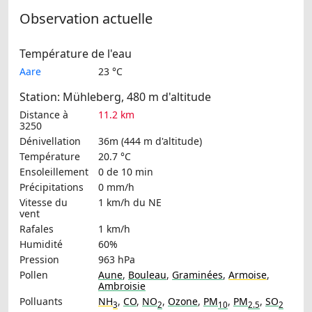
Observation actuelle
Température de l'eau
Aare
23 °C
Station: Mühleberg, 480 m d'altitude
Distance à
11.2 km
3250
Dénivellation
36m (444 m d'altitude)
Température
20.7 °C
Ensoleillement
0 de 10 min
Précipitations
0 mm/h
Vitesse du
1 km/h
du NE
vent
Rafales
1 km/h
Humidité
60%
Pression
963 hPa
Pollen
Aune
,
Bouleau
,
Graminées
,
Armoise
,
Ambroisie
Polluants
NH
,
CO
,
NO
,
Ozone
,
PM
,
PM
,
SO
3
2
10
2.5
2