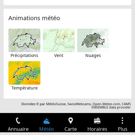
Animations météo
Précipitations
Vent
Nuages
Température
Données © par
MétéoSuisse
,
SwissWebcams
,
Open-Meteo.com
,
CAMS
ENSEMBLE data provider
Annuaire
Météo
Carte
Horaires
Plus