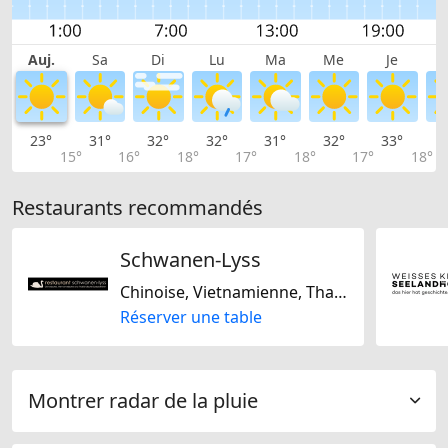
Auj.
Sa
Di
Lu
Ma
Me
Je
23°
31°
32°
32°
31°
32°
33°
3
15°
16°
18°
17°
18°
17°
18°
Restaurants recommandés
Schwanen-Lyss
Chinoise, Vietnamienne, Thaïlandaise, Asiatique
Réserver une table
Montrer radar de la pluie