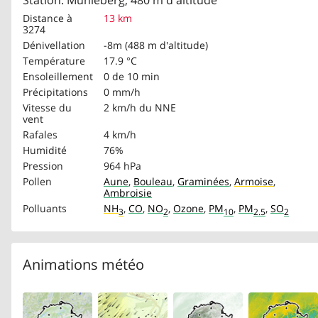
Station: Mühleberg, 480 m d'altitude
Distance à
13 km
3274
Dénivellation
-8m (488 m d'altitude)
Température
17.9 °C
Ensoleillement
0 de 10 min
Précipitations
0 mm/h
Vitesse du
2 km/h
du NNE
vent
Rafales
4 km/h
Humidité
76%
Pression
964 hPa
Pollen
Aune
,
Bouleau
,
Graminées
,
Armoise
,
Ambroisie
Polluants
NH
,
CO
,
NO
,
Ozone
,
PM
,
PM
,
SO
3
2
10
2.5
2
Animations météo