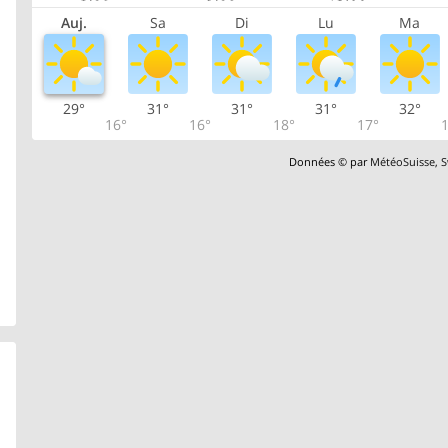
Auj.
Sa
Di
Lu
Ma
29°
31°
31°
31°
32°
16°
16°
18°
17°
1
Données © par
MétéoSuisse
,
S