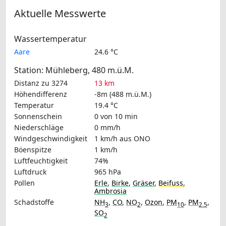
Aktuelle Messwerte
Wassertemperatur
Aare
24.6 °C
Station: Mühleberg, 480 m.ü.M.
Distanz zu 3274
13 km
Höhendifferenz
-8m (488 m.ü.M.)
Temperatur
19.4 °C
Sonnenschein
0 von 10 min
Niederschläge
0 mm/h
Windgeschwindigkeit
1 km/h
aus ONO
Böenspitze
1 km/h
Luftfeuchtigkeit
74%
Luftdruck
965 hPa
Pollen
Erle
,
Birke
,
Gräser
,
Beifuss
,
Ambrosia
Schadstoffe
NH
,
CO
,
NO
,
Ozon
,
PM
,
PM
,
3
2
10
2.5
SO
2