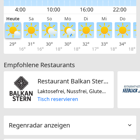
Heute
Sa
So
Mo
Di
Mi
Do
29°
31°
30°
30°
32°
33°
34°
3
16°
16°
18°
18°
17°
18°
18°
Empfohlene Restaurants
Restaurant Balkan Sternen
Laktosefrei, Nussfrei, Glutenfrei, International
Tisch reservieren
Regenradar anzeigen