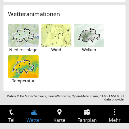
Wetteranimationen
Niederschläge
Wind
Wolken
Temperatur
Daten © by
MeteoSchweiz
,
SwissWebcams
,
Open-Meteo.com
,
CAMS ENSEMBLE
data provider
Tel
Wetter
Karte
Fahrplan
Mehr