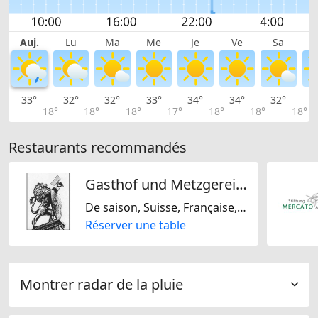
Auj.
Lu
Ma
Me
Je
Ve
Sa
33°
32°
32°
33°
34°
34°
32°
3
18°
18°
18°
17°
18°
18°
18°
Restaurants recommandés
Gasthof und Metzgerei zum Löwen AG
De saison, Suisse, Française, Internationale, Indienne, Régionale, Steakhouse
Réserver une table
Montrer radar de la pluie