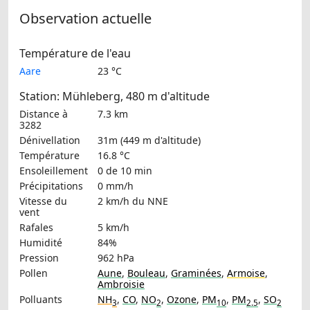
Observation actuelle
Température de l'eau
Aare
23 °C
Station: Mühleberg, 480 m d'altitude
Distance à
7.3 km
3282
Dénivellation
31m (449 m d'altitude)
Température
16.8 °C
Ensoleillement
0 de 10 min
Précipitations
0 mm/h
Vitesse du
2 km/h
du NNE
vent
Rafales
5 km/h
Humidité
84%
Pression
962 hPa
Pollen
Aune
,
Bouleau
,
Graminées
,
Armoise
,
Ambroisie
Polluants
NH
,
CO
,
NO
,
Ozone
,
PM
,
PM
,
SO
3
2
10
2.5
2