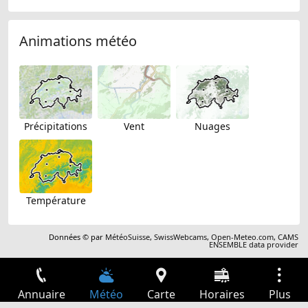
Animations météo
Précipitations
Vent
Nuages
Température
Données © par
MétéoSuisse
,
SwissWebcams
,
Open-Meteo.com
,
CAMS
ENSEMBLE data provider
Annuaire
Météo
Carte
Horaires
Plus