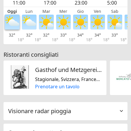
Oggi
Lun
Mar
Mer
Gio
Ven
Sab
D
32°
32°
32°
33°
34°
34°
33°
3
18°
18°
18°
18°
18°
18°
18°
Ristoranti consigliati
Gasthof und Metzgerei zum Löwen AG
Stagionale, Svizzera, Francese, Internazionale, Indiana, Regionale, Steakhouse
Prenotare un tavolo
Visionare radar pioggia