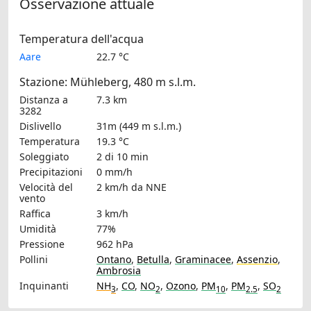
Osservazione attuale
Temperatura dell'acqua
Aare
22.7 °C
Stazione: Mühleberg, 480 m s.l.m.
Distanza a
7.3 km
3282
Dislivello
31m (449 m s.l.m.)
Temperatura
19.3 °C
Soleggiato
2 di 10 min
Precipitazioni
0 mm/h
Velocità del
2 km/h
da NNE
vento
Raffica
3 km/h
Umidità
77%
Pressione
962 hPa
Pollini
Ontano
,
Betulla
,
Graminacee
,
Assenzio
,
Ambrosia
Inquinanti
NH
,
CO
,
NO
,
Ozono
,
PM
,
PM
,
SO
3
2
10
2.5
2