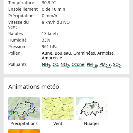
Température
30.3 °C
Ensoleillement
0 de 10 min
Précipitations
0 mm/h
Vitesse du
8 km/h
du NO
vent
Rafales
13 km/h
Humidité
33%
Pression
961 hPa
Pollen
Aune
,
Bouleau
,
Graminées
,
Armoise
,
Ambroisie
Polluants
NH
,
CO
,
NO
,
Ozone
,
PM
,
PM
,
SO
3
2
10
2.5
2
Animations météo
Précipitations
Vent
Nuages