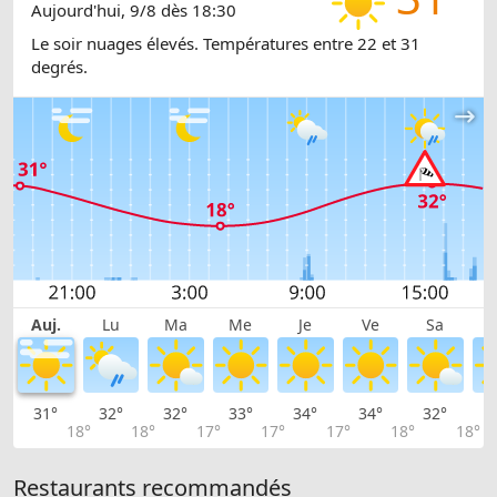
Aujourd'hui, 9/8 dès 18:30
Le soir nuages élevés. Températures entre 22 et 31
degrés.
Auj.
Lu
Ma
Me
Je
Ve
Sa
31°
32°
32°
33°
34°
34°
32°
3
18°
18°
17°
17°
17°
18°
18°
Restaurants recommandés