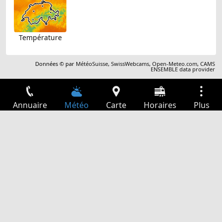
Température
Données © par
MétéoSuisse
,
SwissWebcams
,
Open-Meteo.com
,
CAMS
ENSEMBLE data provider
Annuaire
Météo
Carte
Horaires
Plus
Connexion
Services
Départs
Loisir
Guide TV