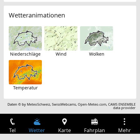
Wetteranimationen
Niederschläge
Wind
Wolken
Temperatur
Daten © by
MeteoSchweiz
,
SwissWebcams
,
Open-Meteo.com
,
CAMS ENSEMBLE
data provider
Tel
Wetter
Karte
Fahrplan
Mehr