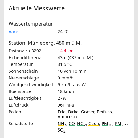
Aktuelle Messwerte
Wassertemperatur
Aare
24 °C
Station: Mühleberg, 480 m.ü.M.
Distanz zu 3292
14.4 km
Höhendifferenz
43m (437 m.ü.M.)
Temperatur
31.5 °C
Sonnenschein
10 von 10 min
Niederschläge
0 mm/h
Windgeschwindigkeit
9 km/h
aus W
Böenspitze
18 km/h
Luftfeuchtigkeit
27%
Luftdruck
961 hPa
Pollen
Erle
,
Birke
,
Gräser
,
Beifuss
,
Ambrosia
Schadstoffe
NH
,
CO
,
NO
,
Ozon
,
PM
,
PM
,
3
2
10
2.5
SO
2