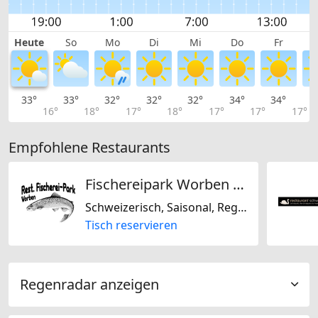
Heute
So
Mo
Di
Mi
Do
Fr
33°
33°
32°
32°
32°
34°
34°
3
16°
18°
17°
18°
17°
17°
17°
Empfohlene Restaurants
Fischereipark Worben AG
Schweizerisch, Saisonal, Regional
Tisch reservieren
Regenradar anzeigen