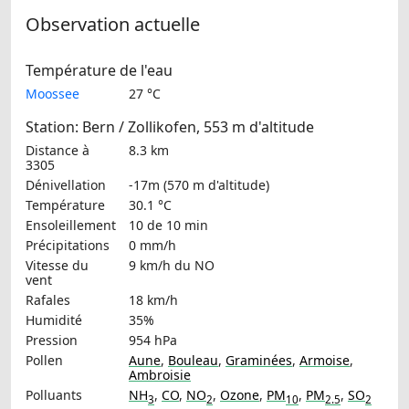
Observation actuelle
Température de l'eau
Moossee
27 °C
Station: Bern / Zollikofen, 553 m d'altitude
Distance à
8.3 km
3305
Dénivellation
-17m (570 m d'altitude)
Température
30.1 °C
Ensoleillement
10 de 10 min
Précipitations
0 mm/h
Vitesse du
9 km/h
du NO
vent
Rafales
18 km/h
Humidité
35%
Pression
954 hPa
Pollen
Aune
,
Bouleau
,
Graminées
,
Armoise
,
Ambroisie
Polluants
NH
,
CO
,
NO
,
Ozone
,
PM
,
PM
,
SO
3
2
10
2.5
2