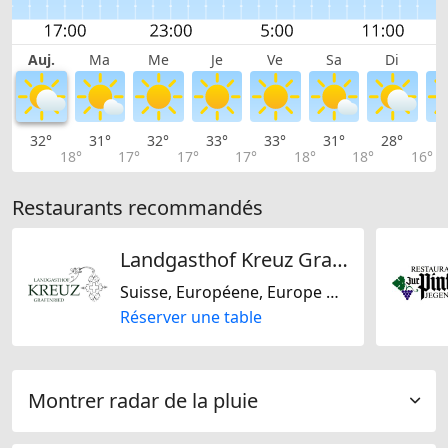
Auj.
Ma
Me
Je
Ve
Sa
Di
32°
31°
32°
33°
33°
31°
28°
2
18°
17°
17°
17°
18°
18°
16°
Restaurants recommandés
Landgasthof Kreuz Grafenried GmbH
Suisse, Européene, Europe Centrale
Réserver une table
Montrer radar de la pluie