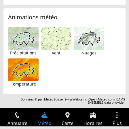
Animations météo
Précipitations
Vent
Nuages
Température
Données © par
MétéoSuisse
,
SwissWebcams
,
Open-Meteo.com
,
CAMS
ENSEMBLE data provider
Annuaire
Météo
Carte
Horaires
Plus