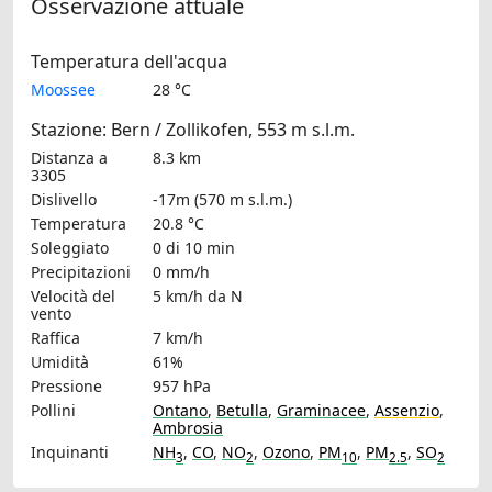
Osservazione attuale
Temperatura dell'acqua
Moossee
28 °C
Stazione: Bern / Zollikofen, 553 m s.l.m.
Distanza a
8.3 km
3305
Dislivello
-17m (570 m s.l.m.)
Temperatura
20.8 °C
Soleggiato
0 di 10 min
Precipitazioni
0 mm/h
Velocità del
5 km/h
da N
vento
Raffica
7 km/h
Umidità
61%
Pressione
957 hPa
Pollini
Ontano
,
Betulla
,
Graminacee
,
Assenzio
,
Ambrosia
Inquinanti
NH
,
CO
,
NO
,
Ozono
,
PM
,
PM
,
SO
3
2
10
2.5
2