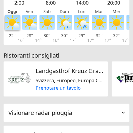
Oggi
Ven
Sab
Dom
Lun
Mar
Mer
G
22°
28°
30°
30°
29°
32°
32°
3
16°
14°
16°
17°
17°
17°
17°
Ristoranti consigliati
Landgasthof Kreuz Grafenried GmbH
Svizzera, Europeo, Europa Centrale
Prenotare un tavolo
Visionare radar pioggia