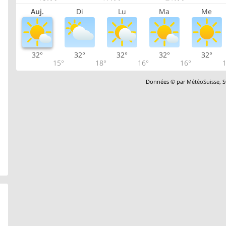
Auj.
Di
Lu
Ma
Me
32°
32°
32°
32°
32°
15°
18°
16°
16°
1
Données © par
MétéoSuisse
,
S