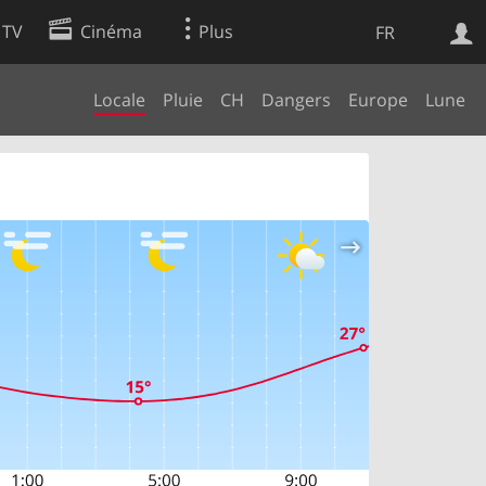
 TV
Cinéma
Plus
FR
Locale
Pluie
CH
Dangers
Europe
Lune
es
Web
Apps