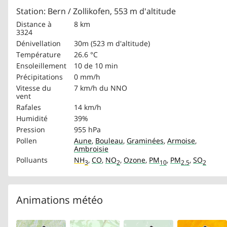
Station: Bern / Zollikofen, 553 m d'altitude
Distance à
8 km
3324
Dénivellation
30m (523 m d'altitude)
Température
26.6 °C
Ensoleillement
10 de 10 min
Précipitations
0 mm/h
Vitesse du
7 km/h
du NNO
vent
Rafales
14 km/h
Humidité
39%
Pression
955 hPa
Pollen
Aune
,
Bouleau
,
Graminées
,
Armoise
,
Ambroisie
Polluants
NH
,
CO
,
NO
,
Ozone
,
PM
,
PM
,
SO
3
2
10
2.5
2
Animations météo