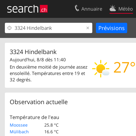
Annuaire
Météo
Votre inscription
Contact
Centre clients
Conditions d’
Mentions Légales
Protection 
3324 Hindelbank
Aujourd'hui, 8/8 dès 11:40
27°
En deuxième moitié de journée assez
ensoleillé. Températures entre 19 et
32 degrés.
Observation actuelle
Température de l'eau
Moossee
25.8 °C
Mülibach
16.6 °C