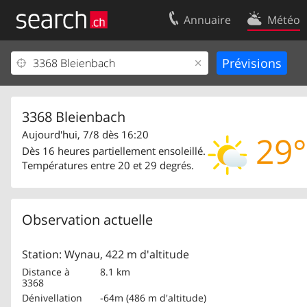
Annuaire
Météo
Votre inscription
Contact
Centre clients
Conditions d’
Mentions Légales
Protection 
3368 Bleienbach
Aujourd'hui, 7/8 dès 16:20
29°
Dès 16 heures partiellement ensoleillé.
Températures entre 20 et 29 degrés.
Observation actuelle
Station: Wynau, 422 m d'altitude
Distance à
8.1 km
3368
Dénivellation
-64m (486 m d'altitude)