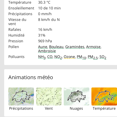
Température
30.3 °C
Ensoleillement
10 de 10 min
Précipitations
0 mm/h
Vitesse du
8 km/h
du N
vent
Rafales
16 km/h
Humidité
31%
Pression
969 hPa
Pollen
Aune
,
Bouleau
,
Graminées
,
Armoise
,
Ambroisie
Polluants
NH
,
CO
,
NO
,
Ozone
,
PM
,
PM
,
SO
3
2
10
2.5
2
Animations météo
Précipitations
Vent
Nuages
Température