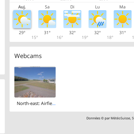
Auj.
Sa
Di
Lu
Ma
29°
31°
32°
32°
31°
15°
16°
19°
18°
1
Webcams
North-east: Airfield Langenthal
Données © par
MétéoSuisse
,
S