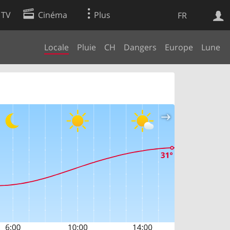
 TV
Cinéma
Plus
FR
Locale
Pluie
CH
Dangers
Europe
Lune
es
Web
Apps