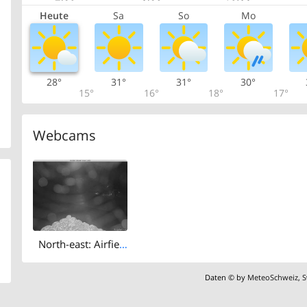
Heute
Sa
So
Mo
28°
31°
31°
30°
15°
16°
18°
17°
Webcams
North-east: Airfield Langenthal
Daten © by
MeteoSchweiz
,
S