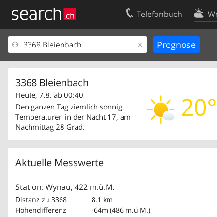
Telefonbuch
We
Ihr Eintrag
Kontakt
Kundencenter Geschäftskunden
Nutzungsbed
Impressum
Datenschutze
3368 Bleienbach
Heute, 7.8. ab 00:40
20°
Den ganzen Tag ziemlich sonnig.
Temperaturen in der Nacht 17, am
Nachmittag 28 Grad.
Aktuelle Messwerte
Station: Wynau, 422 m.ü.M.
Distanz zu 3368
8.1 km
Höhendifferenz
-64m (486 m.ü.M.)