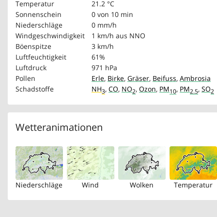
Temperatur
21.2 °C
Sonnenschein
0 von 10 min
Niederschläge
0 mm/h
Windgeschwindigkeit
1 km/h
aus NNO
Böenspitze
3 km/h
Luftfeuchtigkeit
61%
Luftdruck
971 hPa
Pollen
Erle
,
Birke
,
Gräser
,
Beifuss
,
Ambrosia
Schadstoffe
NH
,
CO
,
NO
,
Ozon
,
PM
,
PM
,
SO
3
2
10
2.5
2
Wetteranimationen
Niederschläge
Wind
Wolken
Temperatur