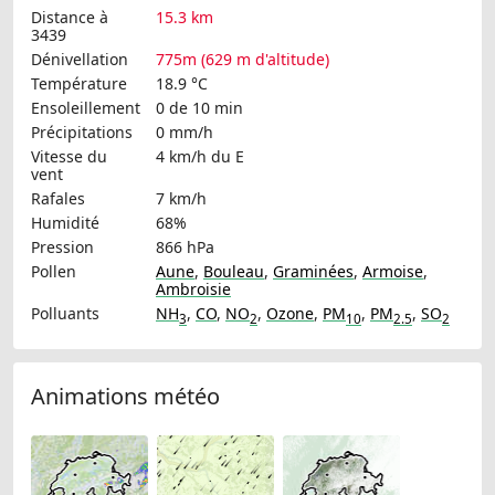
Distance à
15.3 km
3439
Dénivellation
775m (629 m d'altitude)
Température
18.9 °C
Ensoleillement
0 de 10 min
Précipitations
0 mm/h
Vitesse du
4 km/h
du E
vent
Rafales
7 km/h
Humidité
68%
Pression
866 hPa
Pollen
Aune
,
Bouleau
,
Graminées
,
Armoise
,
Ambroisie
Polluants
NH
,
CO
,
NO
,
Ozone
,
PM
,
PM
,
SO
3
2
10
2.5
2
Animations météo