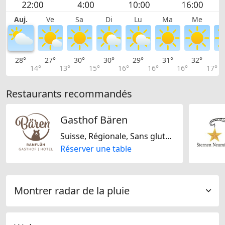
Auj.
Ve
Sa
Di
Lu
Ma
Me
28°
27°
30°
30°
29°
31°
32°
3
14°
13°
15°
16°
16°
16°
17°
Restaurants recommandés
Gasthof Bären
Suisse, Régionale, Sans gluten, Sans lactose
Réserver une table
Montrer radar de la pluie