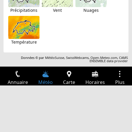
Précipitations
Vent
Nuages
Température
Données © par
MétéoSuisse
,
SwissWebcams
,
Open-Meteo.com
,
CAMS
ENSEMBLE data provider
Annuaire
Météo
Carte
Horaires
Plus
Connexion
Services
Départs