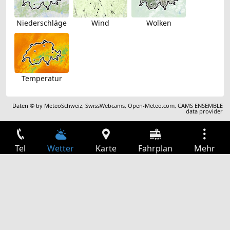
Niederschläge
Wind
Wolken
Temperatur
Daten © by
MeteoSchweiz
,
SwissWebcams
,
Open-Meteo.com
,
CAMS ENSEMBLE
data provider
Tel
Wetter
Karte
Fahrplan
Mehr
Anmelden
Dienste
Abfahrtstabelle