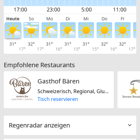
Heute
So
Mo
Di
Mi
Do
Fr
31°
32°
31°
31°
31°
32°
32°
3
17°
17°
16°
15°
15°
16°
17°
Empfohlene Restaurants
Gasthof Bären
Schweizerisch, Regional, Glutenfrei, Laktosefrei
Tisch reservieren
Regenradar anzeigen