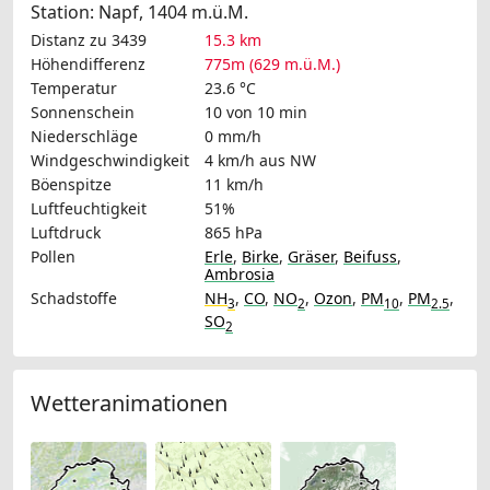
Station: Napf, 1404 m.ü.M.
Distanz zu 3439
15.3 km
Höhendifferenz
775m (629 m.ü.M.)
Temperatur
23.6 °C
Sonnenschein
10 von 10 min
Niederschläge
0 mm/h
Windgeschwindigkeit
4 km/h
aus NW
Böenspitze
11 km/h
Luftfeuchtigkeit
51%
Luftdruck
865 hPa
Pollen
Erle
,
Birke
,
Gräser
,
Beifuss
,
Ambrosia
Schadstoffe
NH
,
CO
,
NO
,
Ozon
,
PM
,
PM
,
3
2
10
2.5
SO
2
Wetteranimationen