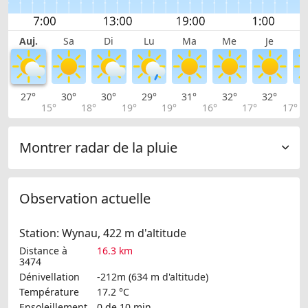
Auj.
Sa
Di
Lu
Ma
Me
Je
27°
30°
30°
29°
31°
32°
32°
3
15°
18°
19°
19°
16°
17°
17°
Montrer radar de la pluie
Observation actuelle
Station: Wynau, 422 m d'altitude
Distance à
16.3 km
3474
Dénivellation
-212m (634 m d'altitude)
Température
17.2 °C
Ensoleillement
0 de 10 min