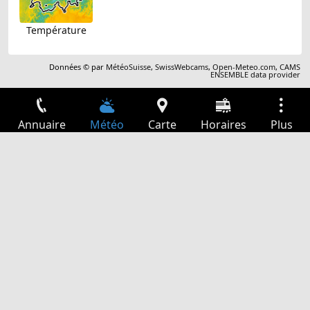
Température
Données © par
MétéoSuisse
,
SwissWebcams
,
Open-Meteo.com
,
CAMS
ENSEMBLE data provider
Annuaire
Météo
Carte
Horaires
Plus
Connexion
Services
Départs
Loisir
Guide TV