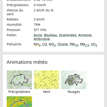
Précipitations
0 mm/h
Vitesse du
2 km/h
du N
vent
Rafales
3 km/h
Humidité
74%
Pression
971 hPa
Pollen
Aune
,
Bouleau
,
Graminées
,
Armoise
,
Ambroisie
Polluants
NH
,
CO
,
NO
,
Ozone
,
PM
,
PM
,
SO
3
2
10
2.5
2
Animations météo
Précipitations
Vent
Nuages