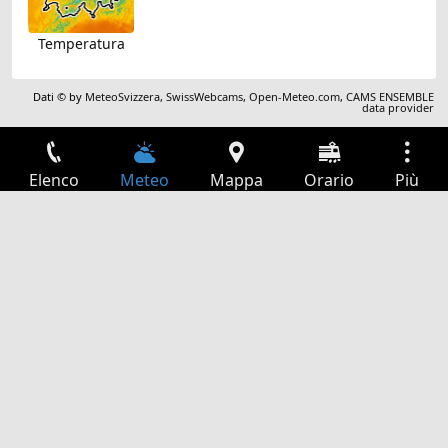
Temperatura
Dati © by
MeteoSvizzera
,
SwissWebcams
,
Open-Meteo.com
,
CAMS ENSEMBLE
data provider
Elenco
Meteo
Mappa
Orario
Più
Accesso
Servizi
Tabella partenze
Tempo libero
Guida TV