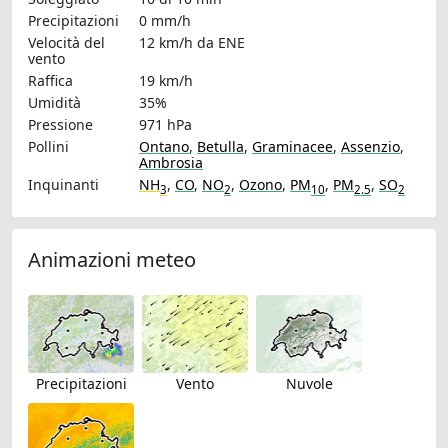
Precipitazioni
0 mm/h
Velocità del
12 km/h
da ENE
vento
Raffica
19 km/h
Umidità
35%
Pressione
971 hPa
Pollini
Ontano
,
Betulla
,
Graminacee
,
Assenzio
,
Ambrosia
Inquinanti
NH
,
CO
,
NO
,
Ozono
,
PM
,
PM
,
SO
3
2
10
2.5
2
Animazioni meteo
Precipitazioni
Vento
Nuvole