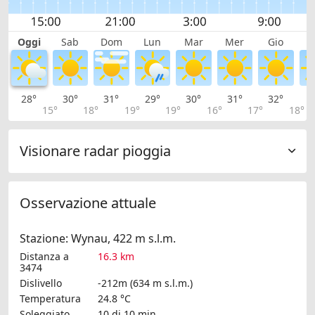
Oggi
Sab
Dom
Lun
Mar
Mer
Gio
V
28°
30°
31°
29°
30°
31°
32°
3
15°
18°
19°
19°
16°
17°
18°
Visionare radar pioggia
Osservazione attuale
Stazione: Wynau, 422 m s.l.m.
Distanza a
16.3 km
3474
Dislivello
-212m (634 m s.l.m.)
Temperatura
24.8 °C
Soleggiato
10 di 10 min