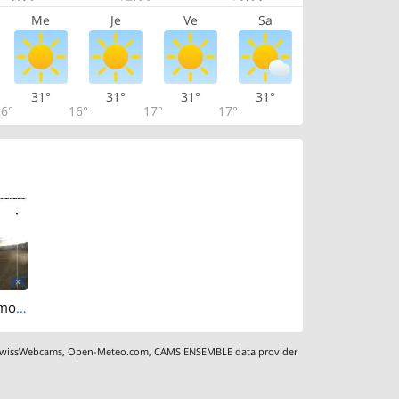
Me
Je
Ve
Sa
31°
31°
31°
31°
6°
16°
17°
17°
Mirchel: Obermoos Oberhünigen
wissWebcams
,
Open-Meteo.com
,
CAMS ENSEMBLE data provider