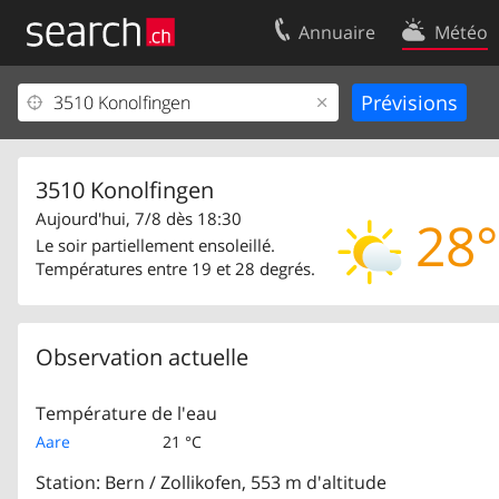
Annuaire
Météo
Votre inscription
Contact
Centre clients
Conditions d’
Mentions Légales
Protection 
3510 Konolfingen
Aujourd'hui, 7/8 dès 18:30
28°
Le soir partiellement ensoleillé.
Températures entre 19 et 28 degrés.
Observation actuelle
Température de l'eau
Aare
21 °C
Station: Bern / Zollikofen, 553 m d'altitude