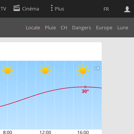
 TV
Cinéma
Plus
FR
Locale
Pluie
CH
Dangers
Europe
Lune
es
Web
Apps