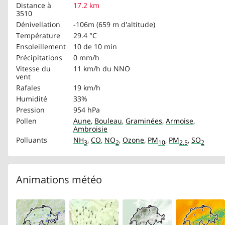
Distance à
17.2 km
3510
Dénivellation
-106m (659 m d'altitude)
Température
29.4 °C
Ensoleillement
10 de 10 min
Précipitations
0 mm/h
Vitesse du
11 km/h
du NNO
vent
Rafales
19 km/h
Humidité
33%
Pression
954 hPa
Pollen
Aune
,
Bouleau
,
Graminées
,
Armoise
,
Ambroisie
Polluants
NH
,
CO
,
NO
,
Ozone
,
PM
,
PM
,
SO
3
2
10
2.5
2
Animations météo