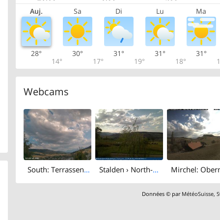
Auj.
Sa
Di
Lu
Ma
28°
30°
31°
31°
31°
14°
17°
19°
18°
1
Webcams
South: Terrassenweg
Stalden › North-west: Holzstrasse - Konolfingen
Données © par
MétéoSuisse
,
S