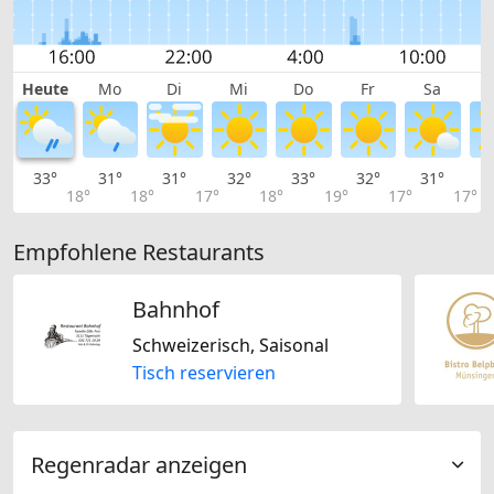
Heute
Mo
Di
Mi
Do
Fr
Sa
33°
31°
31°
32°
33°
32°
31°
2
18°
18°
17°
18°
19°
17°
17°
Empfohlene Restaurants
Bahnhof
Schweizerisch, Saisonal
Tisch reservieren
Regenradar anzeigen