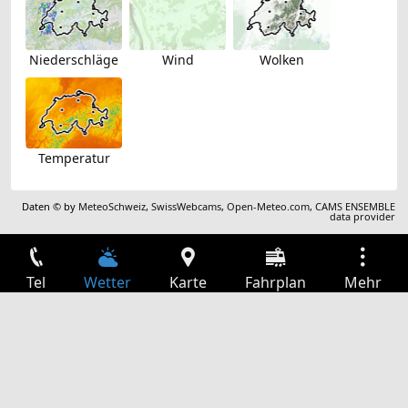
Niederschläge
Wind
Wolken
Temperatur
Daten © by
MeteoSchweiz
,
SwissWebcams
,
Open-Meteo.com
,
CAMS ENSEMBLE
data provider
Tel
Wetter
Karte
Fahrplan
Mehr
Anmelden
Dienste