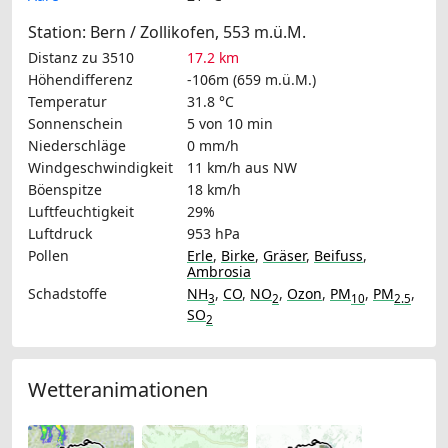
Station: Bern / Zollikofen, 553 m.ü.M.
Distanz zu 3510
17.2 km
Höhendifferenz
-106m (659 m.ü.M.)
Temperatur
31.8 °C
Sonnenschein
5 von 10 min
Niederschläge
0 mm/h
Windgeschwindigkeit
11 km/h
aus NW
Böenspitze
18 km/h
Luftfeuchtigkeit
29%
Luftdruck
953 hPa
Pollen
Erle
,
Birke
,
Gräser
,
Beifuss
,
Ambrosia
Schadstoffe
NH
,
CO
,
NO
,
Ozon
,
PM
,
PM
,
3
2
10
2.5
SO
2
Wetteranimationen