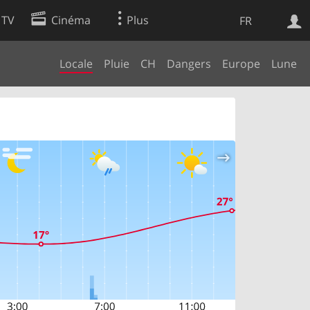
 TV
Cinéma
Plus
FR
Locale
Pluie
CH
Dangers
Europe
Lune
es
Web
Apps