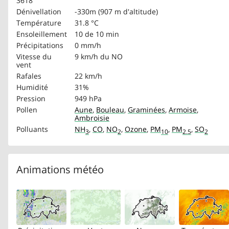
3618
Dénivellation
-330m (907 m d'altitude)
Température
31.8 °C
Ensoleillement
10 de 10 min
Précipitations
0 mm/h
Vitesse du
9 km/h
du NO
vent
Rafales
22 km/h
Humidité
31%
Pression
949 hPa
Pollen
Aune
,
Bouleau
,
Graminées
,
Armoise
,
Ambroisie
Polluants
NH
,
CO
,
NO
,
Ozone
,
PM
,
PM
,
SO
3
2
10
2.5
2
Animations météo