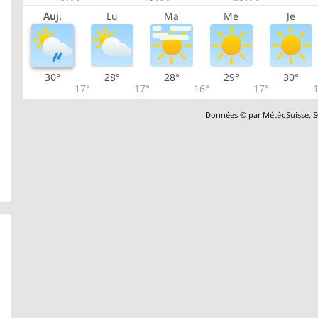
Auj.
Lu
Ma
Me
Je
30°
28°
28°
29°
30°
17°
17°
16°
17°
1
Données © par
MétéoSuisse
,
S