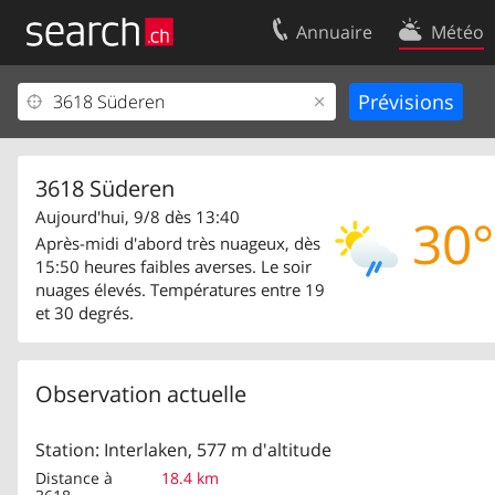
Annuaire
Météo
Votre inscription
Contact
Centre clients
Conditions d’
Mentions Légales
Protection 
3618 Süderen
Aujourd'hui, 9/8 dès 13:40
30°
Après-midi d'abord très nuageux, dès
15:50 heures faibles averses. Le soir
nuages élevés. Températures entre 19
et 30 degrés.
Observation actuelle
Station: Interlaken, 577 m d'altitude
Distance à
18.4 km