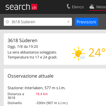
Elenco
Mete
Il vostro profolio
Contatti
Area clienti
Condizioni d’u
Informazioni Legali
Protezione dei
3618 Süderen
Oggi, 7/8 da 19:20
24°
La sera abbastanza soleggiato.
Temperature tra 17 e 24 gradi.
Osservazione attuale
Stazione: Interlaken, 577 m s.l.m.
Distanza a
18.4 km
3618
Dislivello
-330m (907 m s.l.m.)