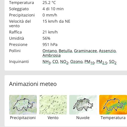
Temperatura
25.2 °C
Soleggiato
4 di 10 min
Precipitazioni
0 mm/h
Velocità del
15 km/h
da NE
vento
Raffica
21 km/h
Umidità
56%
Pressione
951 hPa
Pollini
Ontano
,
Betulla
,
Graminacee
,
Assenzio
,
Ambrosia
Inquinanti
NH
,
CO
,
NO
,
Ozono
,
PM
,
PM
,
SO
3
2
10
2.5
2
Animazioni meteo
Precipitazioni
Vento
Nuvole
Temperatura