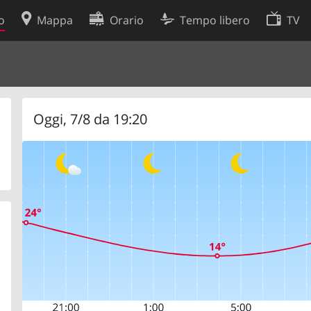
o
Mappa
Orario
Tempo libero
TV
Politica sui cookie
so
Preferenze cookie
 dati
Sviluppatori
Oggi, 7/8 da 19:20