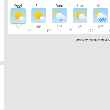
Oggi
Sab
Dom
Lun
Mar
24°
28°
29°
28°
27°
14°
16°
17°
17°
1
Dati © by
MeteoSvizzera
,
S