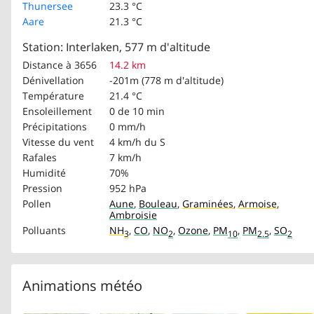
Thunersee
23.3 °C
Aare
21.3 °C
Station: Interlaken, 577 m d'altitude
Distance à 3656
14.2 km
Dénivellation
-201m (778 m d'altitude)
Température
21.4 °C
Ensoleillement
0 de 10 min
Précipitations
0 mm/h
Vitesse du vent
4 km/h
du S
Rafales
7 km/h
Humidité
70%
Pression
952 hPa
Pollen
Aune
,
Bouleau
,
Graminées
,
Armoise
,
Ambroisie
Polluants
NH
,
CO
,
NO
,
Ozone
,
PM
,
PM
,
SO
3
2
10
2.5
2
Animations météo