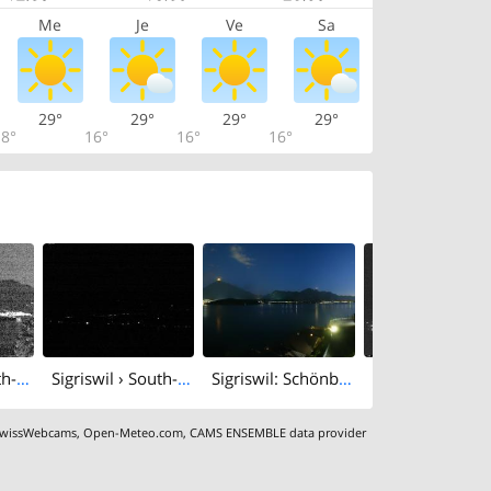
Me
Je
Ve
Sa
29°
29°
29°
29°
8°
16°
16°
16°
Sigriswil › South-west
Sigriswil › South-east
Sigriswil: Schönberg Klinik
wissWebcams
,
Open-Meteo.com
,
CAMS ENSEMBLE data provider