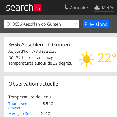
Annuaire
Météo
Votre inscription
Contact
Centre clients
Conditions d’
Mentions Légales
Protection 
3656 Aeschlen ob Gunten
Aujourd'hui, 7/8 dès 22:30
22°
Dès 22 heures sans nuages.
Températures autour de 22 degrés.
Observation actuelle
Température de l'eau
Thunersee
15.5 °C
(Spiez)
Merligen See
21 °C