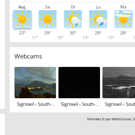
Auj.
Sa
Di
Lu
Ma
23°
29°
30°
29°
28°
17°
19°
19°
19°
1
Webcams
Sigriswil › South-west
Sigriswil › South-east: Chalet swisspanoramicview
Données © par
MétéoSuisse
,
S