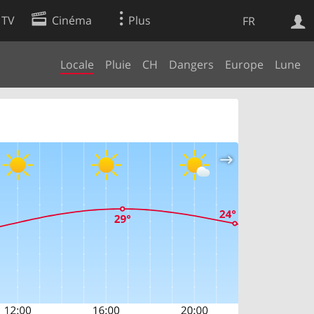
 TV
Cinéma
Plus
FR
Locale
Pluie
CH
Dangers
Europe
Lune
es
Web
Apps