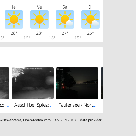
Je
Ve
Sa
Di
28°
28°
27°
25°
5°
16°
16°
15°
Aeschi bei Spiez: Aeschiried: Skihütte Aeschiried - Skilift Aeschiallmend Ag - Lake Thun
Aeschi bei Spiez: Aeschiried
Faulensee › North-west: Kantonaler Hafen Güetital
wissWebcams
,
Open-Meteo.com
,
CAMS ENSEMBLE data provider