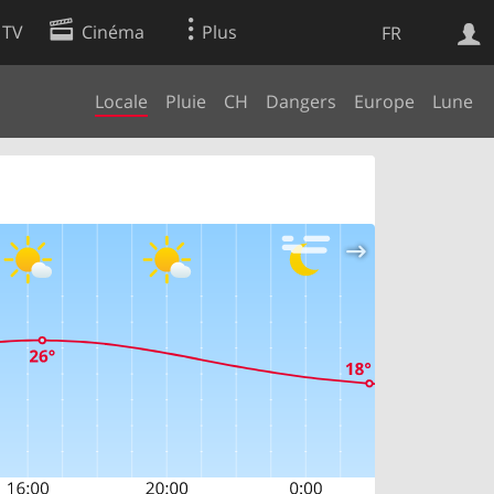
 TV
Cinéma
Plus
FR
Locale
Pluie
CH
Dangers
Europe
Lune
es
Web
Apps