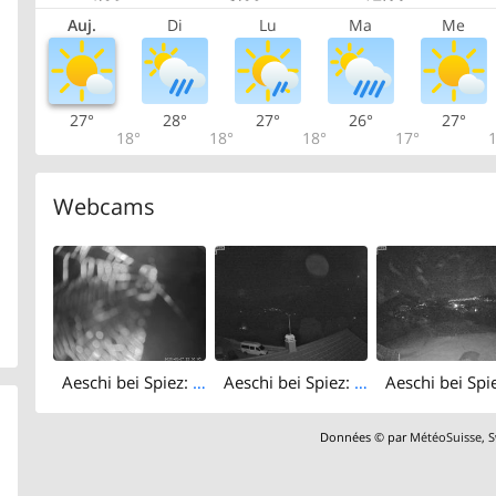
Auj.
Di
Lu
Ma
Me
27°
28°
27°
26°
27°
18°
18°
18°
17°
1
Webcams
Aeschi bei Spiez: Aeschiried: Langlauf Aeschi bei Spiez Loipen Bern
Aeschi bei Spiez: Aeschiried › East
Données © par
MétéoSuisse
,
S