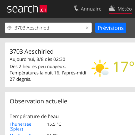
Annuaire
Météo
Votre inscription
Contact
Centre clients
Conditions d’
Mentions Légales
Protection 
3703 Aeschiried
Aujourd'hui, 8/8 dès 02:30
17°
Dès 2 heures peu nuageux.
Températures la nuit 16, l'après-midi
27 degrés.
Observation actuelle
Température de l'eau
Thunersee
15.5 °C
(Spiez)