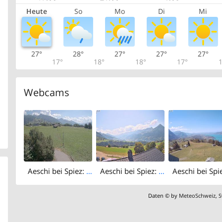
Heute
So
Mo
Di
Mi
27°
28°
27°
27°
27°
17°
18°
18°
17°
1
Webcams
Aeschi bei Spiez: Aeschiried: Langlauf Aeschi bei Spiez Loipen Bern
Aeschi bei Spiez: Aeschiried › East
Daten © by
MeteoSchweiz
,
S