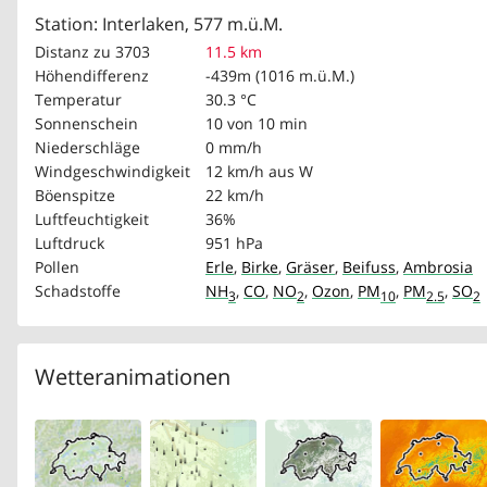
Station: Interlaken, 577 m.ü.M.
Distanz zu 3703
11.5 km
Höhendifferenz
-439m (1016 m.ü.M.)
Temperatur
30.3 °C
Sonnenschein
10 von 10 min
Niederschläge
0 mm/h
Windgeschwindigkeit
12 km/h
aus W
Böenspitze
22 km/h
Luftfeuchtigkeit
36%
Luftdruck
951 hPa
Pollen
Erle
,
Birke
,
Gräser
,
Beifuss
,
Ambrosia
Schadstoffe
NH
,
CO
,
NO
,
Ozon
,
PM
,
PM
,
SO
3
2
10
2.5
2
Wetteranimationen