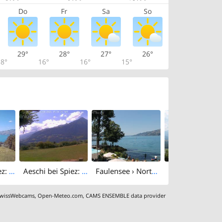
Do
Fr
Sa
So
29°
28°
27°
26°
8°
16°
16°
15°
Aeschi bei Spiez: Aeschiried: Skihütte Aeschiried - Skilift Aeschiallmend Ag - Lake Thun
Aeschi bei Spiez: Aeschiried
Faulensee › North-west: Kantonaler Hafen Güetital
wissWebcams
,
Open-Meteo.com
,
CAMS ENSEMBLE data provider