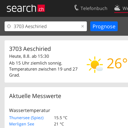
Telefonbuch
We
Ihr Eintrag
Kontakt
Kundencenter Geschäftskunden
Nutzungsbed
Impressum
Datenschutze
3703 Aeschiried
Heute, 8.8. ab 15:30
26°
Ab 15 Uhr ziemlich sonnig.
Temperaturen zwischen 19 und 27
Grad.
Aktuelle Messwerte
Wassertemperatur
Thunersee (Spiez)
15.5 °C
Merligen See
21 °C