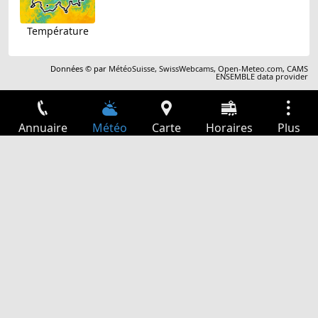
Température
Données © par
MétéoSuisse
,
SwissWebcams
,
Open-Meteo.com
,
CAMS
ENSEMBLE data provider
Annuaire
Météo
Carte
Horaires
Plus
Connexion
Services
Départs
Loisir
Guide TV