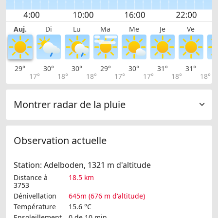
Auj.
Di
Lu
Ma
Me
Je
Ve
29°
30°
30°
29°
30°
31°
31°
3
17°
18°
18°
17°
17°
18°
18°
Montrer radar de la pluie
Observation actuelle
Station: Adelboden, 1321 m d'altitude
Distance à
18.5 km
3753
Dénivellation
645m (676 m d'altitude)
Température
15.6 °C
Ensoleillement
0 de 10 min