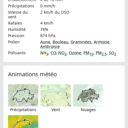
Précipitations
0 mm/h
Vitesse du
2 km/h
du OSO
vent
Rafales
4 km/h
Humidité
78%
Pression
874 hPa
Pollen
Aune
,
Bouleau
,
Graminées
,
Armoise
,
Ambroisie
Polluants
NH
,
CO
,
NO
,
Ozone
,
PM
,
PM
,
SO
3
2
10
2.5
2
Animations météo
Précipitations
Vent
Nuages