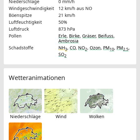
Niederschläge
0 mm/h
Windgeschwindigkeit
12 km/h
aus NO
Böenspitze
21 km/h
Luftfeuchtigkeit
50%
Luftdruck
873 hPa
Pollen
Erle
,
Birke
,
Gräser
,
Beifuss
,
Ambrosia
Schadstoffe
NH
,
CO
,
NO
,
Ozon
,
PM
,
PM
,
3
2
10
2.5
SO
2
Wetteranimationen
Niederschläge
Wind
Wolken