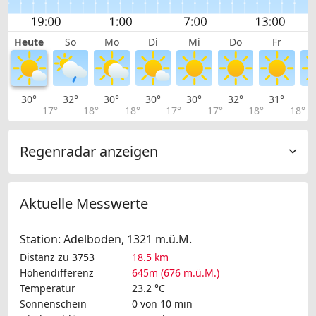
Heute
So
Mo
Di
Mi
Do
Fr
30°
32°
30°
30°
30°
32°
31°
3
17°
18°
18°
17°
17°
18°
18°
Regenradar anzeigen
Aktuelle Messwerte
Station: Adelboden, 1321 m.ü.M.
Distanz zu 3753
18.5 km
Höhendifferenz
645m (676 m.ü.M.)
Temperatur
23.2 °C
Sonnenschein
0 von 10 min