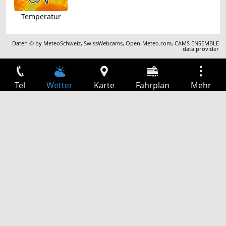
Temperatur
Daten © by
MeteoSchweiz
,
SwissWebcams
,
Open-Meteo.com
,
CAMS ENSEMBLE
data provider
Tel
Wetter
Karte
Fahrplan
Mehr
Anmelden
Dienste
Abfahrtstabelle
Freizeit
TV-Programm
Kinoprogramm